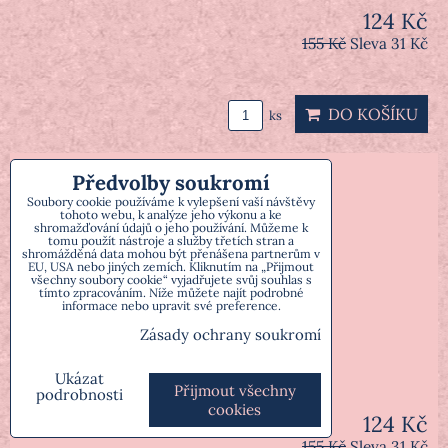
124 Kč
155 Kč
Sleva 31 Kč
DO KOŠÍKU
ks
Předvolby soukromí
Soubory cookie používáme k vylepšení vaší návštěvy
tohoto webu, k analýze jeho výkonu a ke
shromažďování údajů o jeho používání. Můžeme k
tomu použít nástroje a služby třetích stran a
shromážděná data mohou být přenášena partnerům v
EU, USA nebo jiných zemích. Kliknutím na „Přijmout
všechny soubory cookie“ vyjadřujete svůj souhlas s
tímto zpracováním. Níže můžete najít podrobné
informace nebo upravit své preference.
Svíce figurální černá muž
Zásady ochrany soukromí
Ukázat
Přijmout všechny
podrobnosti
cookies
124 Kč
155 Kč
Sleva 31 Kč