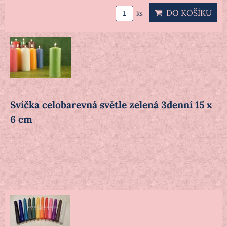
DO KOŠÍKU
ks
Svíčka celobarevná světle zelená 3denní 15 x
6 cm