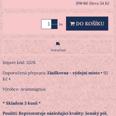
270 Kč
Sleva
54 Kč
DO KOŠÍKU
ks
Doručení
Import kód: 3328
Zásilkovna - výdejní místo
•
95
Kč
•
Výrobce:
Arammagnus
* Skladem 3 kusů *
Použití: Reprezentuje následující kvality: ženský pól,