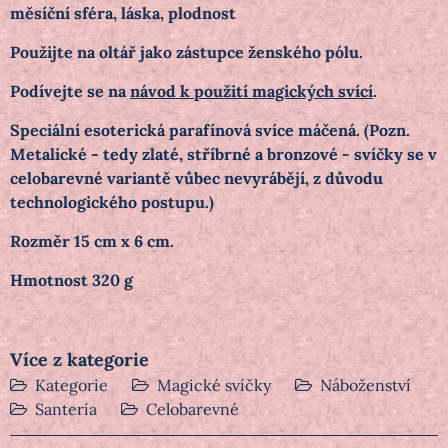
měsíční sféra, láska, plodnost
Použijte na oltář jako zástupce ženského pólu.
Podívejte se na
návod k použití magických svící
.
Speciální esoterická parafínová svíce máčená. (Pozn.
Metalické - tedy zlaté, stříbrné a bronzové - svíčky se v
celobarevné variantě vůbec nevyrábějí, z důvodu
technologického postupu.)
Rozměr 15 cm x 6 cm.
Hmotnost 320 g
Více z kategorie
Kategorie
Magické svíčky
Náboženství
Santería
Celobarevné