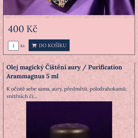
400 Kč
DO KOŠÍKU
ks
Olej magický Čištění aury / Purification
Arammagnus 5 ml
K očistě sebe sama, aury, předmětů, polodrahokamů,
vnitřních či...