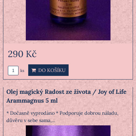
290 Kč
DO KOŠÍKU
ks
Olej magický Radost ze života / Joy of Life
Arammagnus 5 ml
* Dočasně vyprodáno * Podporuje dobrou náladu,
důvěru v sebe sama,...