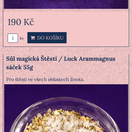
190 Kč
DO KOŠÍKU
ks
Sůl magická Štěstí / Luck Arammagnus
sáček 55g
Pro štěstí ve všech oblastech života.