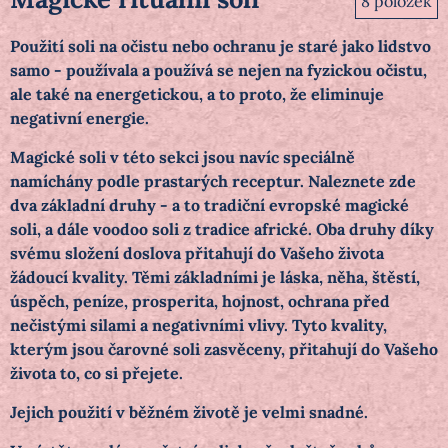
8
položek
Použití soli na očistu nebo ochranu je staré jako lidstvo
samo - používala a používá se nejen na fyzickou očistu,
ale také na energetickou, a to proto, že eliminuje
negativní energie.
Magické soli v této sekci jsou navíc speciálně
namíchány podle prastarých receptur. Naleznete zde
dva základní druhy - a to tradiční evropské magické
soli, a dále voodoo soli z tradice africké. Oba druhy díky
svému složení doslova přitahují do Vašeho života
žádoucí kvality. Těmi základními je láska, něha, štěstí,
úspěch, peníze, prosperita, hojnost, ochrana před
nečistými silami a negativními vlivy. Tyto kvality,
kterým jsou čarovné soli zasvěceny, přitahují do Vašeho
života to, co si přejete.
Jejich použití v běžném životě je velmi snadné.