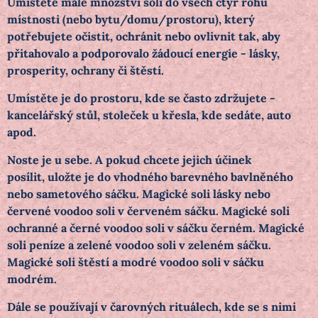
Umístěte malé množství soli do všech čtyř rohů
místnosti (nebo bytu/domu/prostoru), který
potřebujete očistit, ochránit nebo ovlivnit tak, aby
přitahovalo a podporovalo žádoucí energie - lásky,
prosperity, ochrany či štěstí.
Umístěte je do prostoru, kde se často zdržujete -
kancelářský stůl, stoleček u křesla, kde sedáte, auto
apod.
Noste je u sebe. A pokud chcete jejich účinek
posílit,
uložte je do vhodného barevného bavlněného
nebo sametového sáčku. Magické soli lásky nebo
červené voodoo soli v červeném sáčku. Magické soli
ochranné a černé voodoo soli v sáčku černém. Magické
soli peníze a zelené voodoo soli v zeleném sáčku.
Magické soli štěstí a modré voodoo soli v sáčku
modrém.
Dále se používají v čarovných rituálech, kde se s nimi