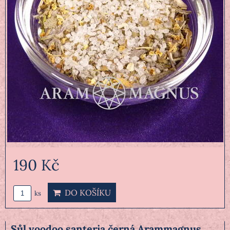
190 Kč
DO KOŠÍKU
ks
Sůl voodoo santeria černá Arammagnus