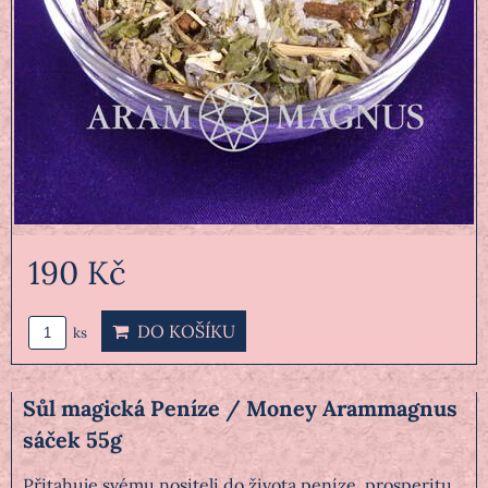
190 Kč
DO KOŠÍKU
ks
Sůl magická Peníze / Money Arammagnus
sáček 55g
Přitahuje svému nositeli do života peníze, prosperitu,