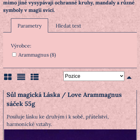
mimo jiné vysypávají ochranné kruhy, mandaly a různé
symboly v magii svící.
Parametry
Hledat text
Výrobce:
Arammagnus (8)
Mřížka
Seznam
Tabulka
Sůl magická Láska / Love Arammagnus
sáček 55g
Posiluje lásku ke druhým i k sobě, přátelství,
harmonické vztahy.