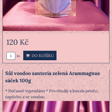
120 Kč
DO KOŠÍKU
ks
Sůl voodoo santeria zelená Arammagnus
sáček 100g
* Dočasně vyprodáno * Pro rituály a kouzla peněz,
úspěchu a ve voodoo.