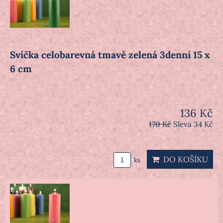
Svíčka celobarevná tmavě zelená 3denní 15 x
6 cm
136 Kč
170 Kč
Sleva 34 Kč
DO KOŠÍKU
ks