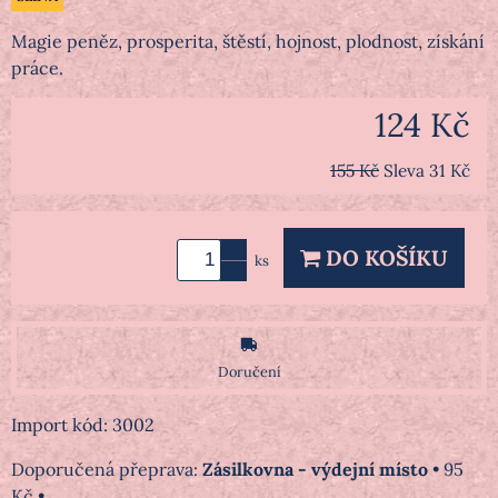
Magie peněz, prosperita, štěstí, hojnost, plodnost, získání
práce.
124 Kč
155 Kč
Sleva
31 Kč
DO KOŠÍKU
ks
Doručení
Import kód: 3002
Zásilkovna - výdejní místo
•
95
Kč
•