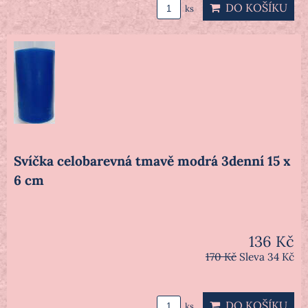
DO KOŠÍKU
ks
Svíčka celobarevná tmavě modrá 3denní 15 x
6 cm
136 Kč
170 Kč
Sleva 34 Kč
DO KOŠÍKU
ks