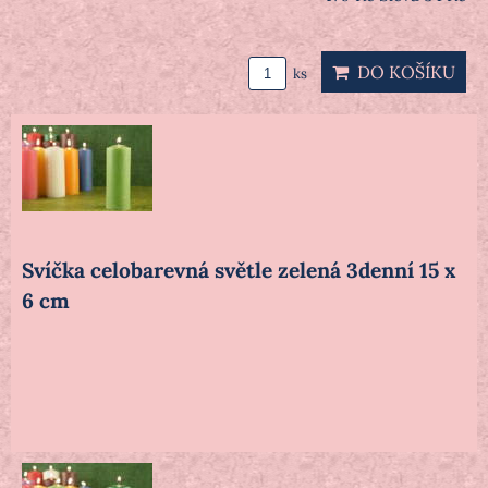
DO KOŠÍKU
ks
Svíčka celobarevná světle zelená 3denní 15 x
6 cm