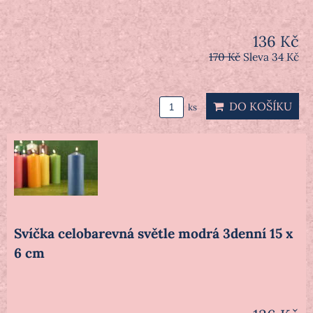
136 Kč
170 Kč
Sleva 34 Kč
DO KOŠÍKU
ks
Svíčka celobarevná světle modrá 3denní 15 x
6 cm