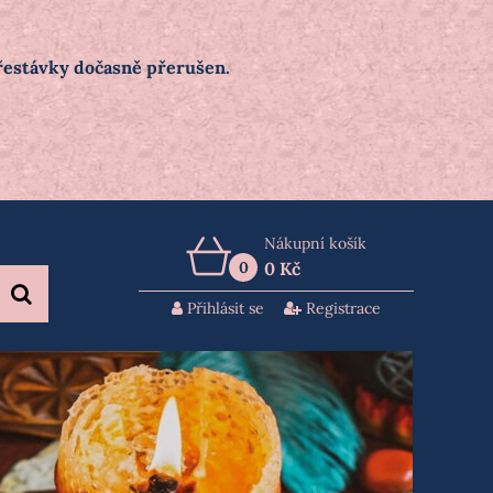
přestávky dočasně přerušen.
Nákupní košík
0
0 Kč
Přihlásit se
Registrace