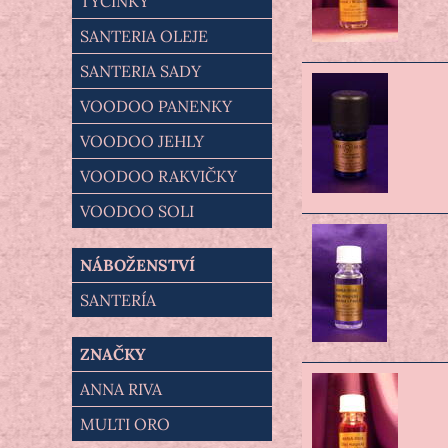
TYČINKY
SANTERIA OLEJE
SANTERIA SADY
VOODOO PANENKY
VOODOO JEHLY
VOODOO RAKVIČKY
VOODOO SOLI
NÁBOŽENSTVÍ
SANTERÍA
ZNAČKY
ANNA RIVA
MULTI ORO