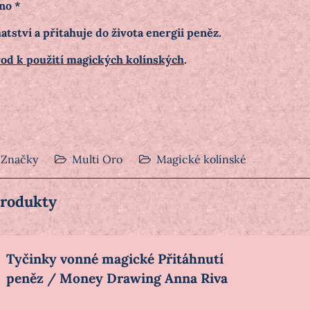
no *
hatství a přitahuje do života energii peněz.
od k použití magických kolínských
.
Značky
Multi Oro
Magické kolínské
produkty
Tyčinky vonné magické Přitáhnutí
peněz / Money Drawing Anna Riva