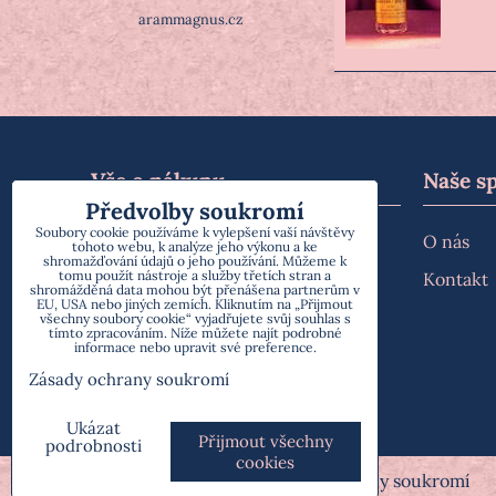
arammagnus.cz
Vše o nákupu
Naše s
Předvolby soukromí
Soubory cookie používáme k vylepšení vaší návštěvy
Doprava a platba
O nás
tohoto webu, k analýze jeho výkonu a ke
shromažďování údajů o jeho používání. Můžeme k
tomu použít nástroje a služby třetích stran a
Obchodní podmínky
Kontakt
shromážděná data mohou být přenášena partnerům v
EU, USA nebo jiných zemích. Kliknutím na „Přijmout
Vrácení a reklamace
všechny soubory cookie“ vyjadřujete svůj souhlas s
tímto zpracováním. Níže můžete najít podrobné
informace nebo upravit své preference.
Reklamační řád
Zásady ochrany soukromí
Zásady zpracování osobních údajů
Ukázat
Přijmout všechny
podrobnosti
cookies
Předvolby soukromí
Zásady ochrany soukromí