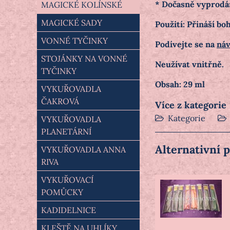
* Dočasně vyprodá
MAGICKÉ KOLÍNSKÉ
MAGICKÉ SADY
Použití: Přináší bo
VONNÉ TYČINKY
Podívejte se na
náv
STOJÁNKY NA VONNÉ
Neužívat vnitřně.
TYČINKY
Obsah: 29 ml
VYKUŘOVADLA
ČAKROVÁ
Více z kategorie
Kategorie
VYKUŘOVADLA
PLANETÁRNÍ
Alternativní 
VYKUŘOVADLA ANNA
RIVA
VYKUŘOVACÍ
POMŮCKY
KADIDELNICE
KLEŠTĚ NA UHLÍKY