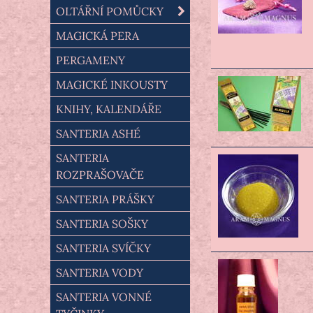
OLTÁŘNÍ POMŮCKY
MAGICKÁ PERA
PERGAMENY
MAGICKÉ INKOUSTY
KNIHY, KALENDÁŘE
SANTERIA ASHÉ
SANTERIA
ROZPRAŠOVAČE
SANTERIA PRÁŠKY
SANTERIA SOŠKY
SANTERIA SVÍČKY
SANTERIA VODY
SANTERIA VONNÉ