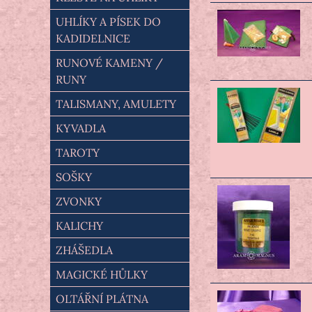
UHLÍKY A PÍSEK DO
KADIDELNICE
RUNOVÉ KAMENY /
RUNY
TALISMANY, AMULETY
KYVADLA
TAROTY
SOŠKY
ZVONKY
KALICHY
ZHÁŠEDLA
MAGICKÉ HŮLKY
OLTÁŘNÍ PLÁTNA