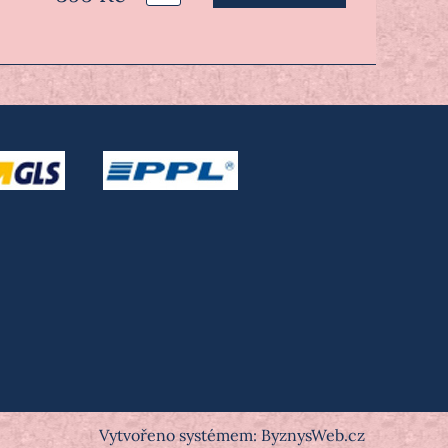
Vytvořeno systémem:
ByznysWeb.cz