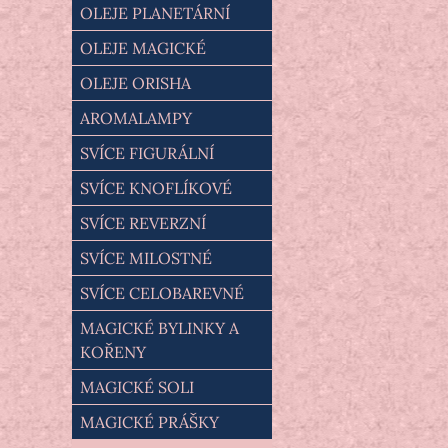
OLEJE PLANETÁRNÍ
OLEJE MAGICKÉ
OLEJE ORISHA
AROMALAMPY
SVÍCE FIGURÁLNÍ
SVÍCE KNOFLÍKOVÉ
SVÍCE REVERZNÍ
SVÍCE MILOSTNÉ
SVÍCE CELOBAREVNÉ
MAGICKÉ BYLINKY A
KOŘENY
MAGICKÉ SOLI
MAGICKÉ PRÁŠKY