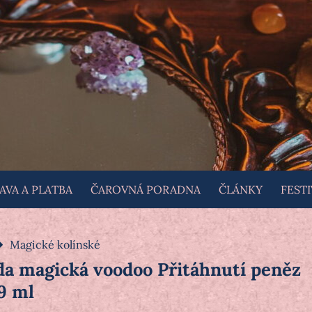
VA A PLATBA
ČAROVNÁ PORADNA
ČLÁNKY
FESTI
Magické kolínské
da magická voodoo Přitáhnutí peněz
9 ml