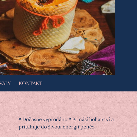
VALY
KONTAKT
* Dočasně vyprodáno * Přináší bohatství a
přitahuje do života energii peněz.