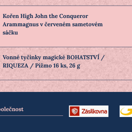
Kořen High John the Conqueror
Arammagnus v červeném sametovém
sáčku
Vonné tyčinky magické BOHATSTVÍ /
RIQUEZA / Pižmo 16 ks, 26 g
polečnost