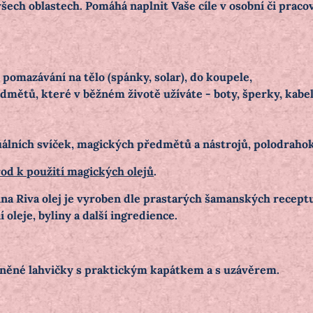
šech oblastech. Pomáhá naplnit Vaše cíle v osobní či pracov
 pomazávání na tělo (spánky, solar), do koupele,
mětů, které v běžném životě užíváte - boty, šperky, kabelk
uálních svíček, magických předmětů a nástrojů, polodraho
od k použití magických olejů
.
nna Riva olej je vyroben dle prastarých šamanských receptu
 oleje, byliny a další ingredience.
eněné lahvičky s praktickým kapátkem a s uzávěrem.