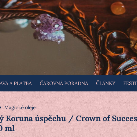
VA A PLATBA
ČAROVNÁ PORADNA
ČLÁNKY
FESTI
Magické oleje
ý Koruna úspěchu / Crown of Succes
0 ml