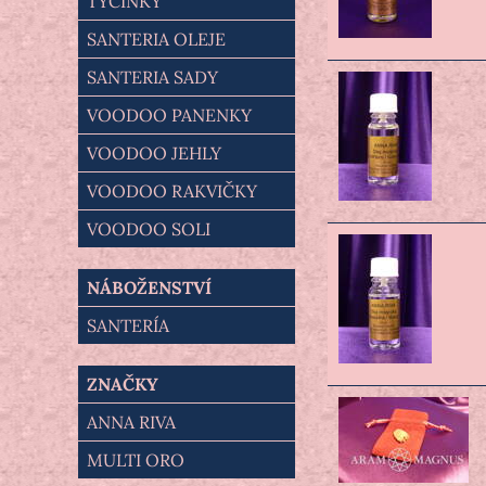
TYČINKY
SANTERIA OLEJE
SANTERIA SADY
VOODOO PANENKY
VOODOO JEHLY
VOODOO RAKVIČKY
VOODOO SOLI
NÁBOŽENSTVÍ
SANTERÍA
ZNAČKY
ANNA RIVA
MULTI ORO