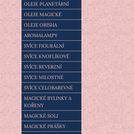
OLEJE PLANETÁRNÍ
OLEJE MAGICKÉ
OLEJE ORISHA
AROMALAMPY
SVÍCE FIGURÁLNÍ
SVÍCE KNOFLÍKOVÉ
SVÍCE REVERZNÍ
SVÍCE MILOSTNÉ
SVÍCE CELOBAREVNÉ
MAGICKÉ BYLINKY A
KOŘENY
MAGICKÉ SOLI
MAGICKÉ PRÁŠKY