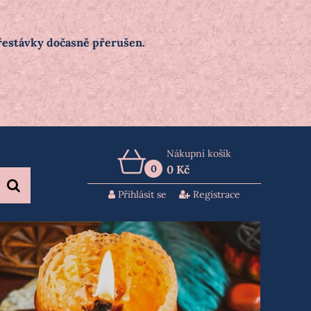
přestávky dočasně přerušen.
Nákupní košík
0
0 Kč
Přihlásit se
Registrace