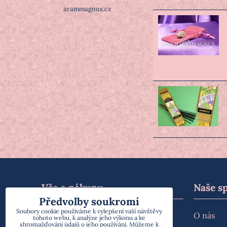
arammagnus.cz
Vše o nákupu
Naše s
Předvolby soukromí
Soubory cookie používáme k vylepšení vaší návštěvy
Doprava a platba
O nás
tohoto webu, k analýze jeho výkonu a ke
shromažďování údajů o jeho používání. Můžeme k