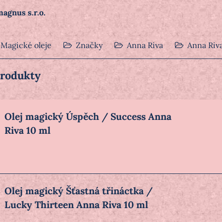
agnus s.r.o.
Magické oleje
Značky
Anna Riva
Anna Riv
produkty
Olej magický Úspěch / Success Anna
Riva 10 ml
Olej magický Šťastná třináctka /
Lucky Thirteen Anna Riva 10 ml