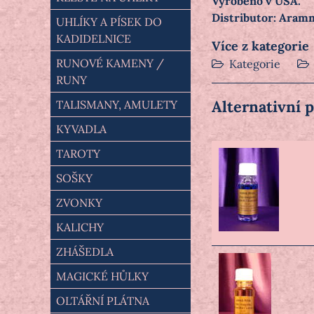
Vyrobeno v USA.
Distributor: Aramm
UHLÍKY A PÍSEK DO
KADIDELNICE
Více z kategorie
RUNOVÉ KAMENY /
Kategorie
RUNY
Alternativní 
TALISMANY, AMULETY
KYVADLA
TAROTY
SOŠKY
ZVONKY
KALICHY
ZHÁŠEDLA
MAGICKÉ HŮLKY
OLTÁŘNÍ PLÁTNA