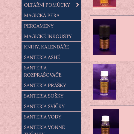
OLTÁŘNÍ POMŮCKY
MAGICKÁ PERA
PERGAMENY
MAGICKÉ INKOUSTY
KNIHY, KALENDÁŘE
SANTERIA ASHÉ
SANTERIA
ROZPRAŠOVAČE
SANTERIA PRÁŠKY
SANTERIA SOŠKY
SANTERIA SVÍČKY
SANTERIA VODY
SANTERIA VONNÉ