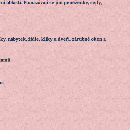
ní oblasti. Pomazávají se jím peněženky, sejfy,
y, nábytek, židle, kliky u dveří, zárubně oken a
kamů.
r.