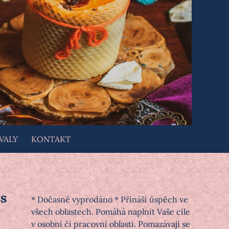
VALY
KONTAKT
s
* Dočasně vyprodáno * Přináší úspěch ve
všech oblastech. Pomáhá naplnit Vaše cíle
v osobní či pracovní oblasti. Pomazávají se