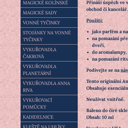
Přináší úspěch ve v
MAGICKÉ KOLÍNSKÉ
obchod či kancelář.
MAGICKÉ SADY
Použití:
VONNÉ TYČINKY
jako parfém a na
STOJÁNKY NA VONNÉ
na pomazání před
TYČINKY
dveří,
VYKUŘOVADLA
do aromalampy,
ČAKROVÁ
na pomazání rit
VYKUŘOVADLA
Podívejte se na
náv
PLANETÁRNÍ
Tento originální A
VYKUŘOVADLA ANNA
Obsahuje esenciální
RIVA
Neužívat vnitřně.
VYKUŘOVACÍ
POMŮCKY
Baleno do čiré skl
KADIDELNICE
Obsah: 10 ml
KLEŠTĚ NA UHLÍKY