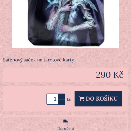
Saténový sáček na tarotové karty.
290 Kč
DO KOŠÍKU
ks
Doručení