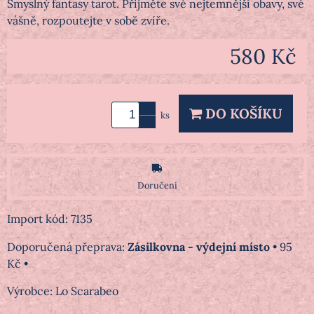
Smyslný fantasy tarot. Přijměte své nejtemnější obavy, své
vášně, rozpoutejte v sobě zvíře.
580 Kč
DO KOŠÍKU
ks
Doručení
Import kód: 7135
Zásilkovna - výdejní místo
•
95
Kč
•
Výrobce:
Lo Scarabeo