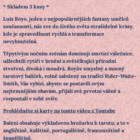
* Skladem 3 kusy *
Luis Royo, jeden z nejpopulárnějších fantasy umělců
současnosti, nás zve do živého světa strašidelné krásy,
kde je spravedlnost rychlá a transformace
nevyhnutelná.
Třpytivým nočním scénám dominují smrtící válečnice,
ušlechtilí rytíři v brnění a světélkující přírodní
stvoření, divoká i moudrá. Royův smyslný a mocný
tarotový balíček, volně založený na tradici Rider-Waite-
Smith, Vás vybízí, abyste se postavili svým
nejtemnějším obavám, přijali své prvotní vášně a
rozpoutali v sobě zvíře.
Prohlédněte si karty na tomto videu z Youtube
Balení obsahuje výkladovou brožurku k tarotu, a to v
angličtině, italštině, portugalštině, francouzštině a
španělštině.