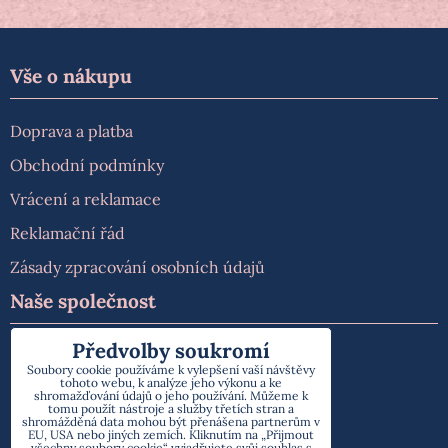
Vše o nákupu
Doprava a platba
Obchodní podmínky
Vrácení a reklamace
Reklamační řád
Zásady zpracování osobních údajů
Naše společnost
Předvolby soukromí
O nás
Soubory cookie používáme k vylepšení vaší návštěvy
tohoto webu, k analýze jeho výkonu a ke
Kontakt
shromažďování údajů o jeho používání. Můžeme k
tomu použít nástroje a služby třetích stran a
shromážděná data mohou být přenášena partnerům v
EU, USA nebo jiných zemích. Kliknutím na „Přijmout
všechny soubory cookie“ vyjadřujete svůj souhlas s