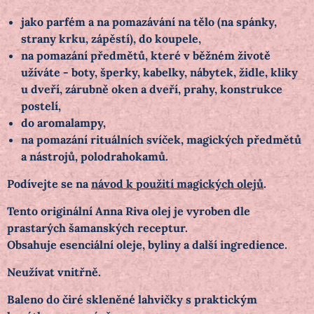
jako parfém a na pomazávání na tělo (na spánky,
strany krku, zápěstí), do koupele,
na pomazání předmětů, které v běžném životě
užíváte - boty, šperky, kabelky, nábytek, židle, kliky
u dveří, zárubně oken a dveří, prahy, konstrukce
postelí,
do aromalampy,
na pomazání rituálních svíček, magických předmětů
a nástrojů, polodrahokamů.
Podívejte se na
návod k použití magických olejů
.
Tento originální Anna Riva olej je vyroben dle
prastarých šamanských receptur.
Obsahuje esenciální oleje, byliny a další ingredience.
Neužívat vnitřně.
Baleno do čiré skleněné lahvičky s praktickým