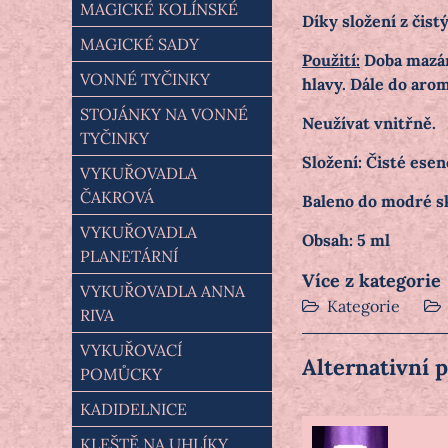
MAGICKÉ KOLÍNSKÉ
Díky složení z čist
MAGICKÉ SADY
Použití:
Doba mazán
VONNÉ TYČINKY
hlavy. Dále do aro
STOJÁNKY NA VONNÉ
Neužívat vnitřně.
TYČINKY
Složení: Čisté esen
VYKUŘOVADLA
ČAKROVÁ
Baleno do modré s
VYKUŘOVADLA
Obsah: 5 ml
PLANETÁRNÍ
Více z kategorie
VYKUŘOVADLA ANNA
Kategorie
RIVA
VYKUŘOVACÍ
Alternativní 
POMŮCKY
KADIDELNICE
KLEŠTĚ NA UHLÍKY