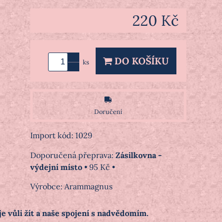
220 Kč
DO KOŠÍKU
ks
Doručení
Import kód: 1029
Zásilkovna -
výdejní místo
•
95 Kč
•
Výrobce:
Arammagnus
je vůli žít a naše spojení s nadvědomím.