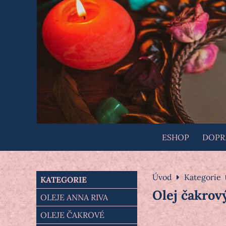
ESHOP
DOPRA
Úvod
Kategorie
KATEGORIE
Olej čakrov
OLEJE ANNA RIVA
OLEJE ČAKROVÉ