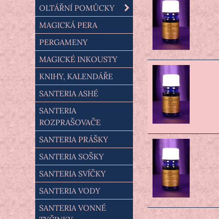
OLTÁŘNÍ POMŮCKY
MAGICKÁ PERA
PERGAMENY
MAGICKÉ INKOUSTY
KNIHY, KALENDÁŘE
SANTERIA ASHÉ
SANTERIA
ROZPRAŠOVAČE
SANTERIA PRÁŠKY
SANTERIA SOŠKY
SANTERIA SVÍČKY
SANTERIA VODY
SANTERIA VONNÉ