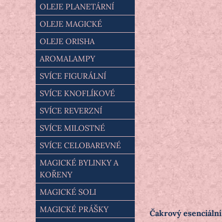
OLEJE PLANETÁRNÍ
OLEJE MAGICKÉ
OLEJE ORISHA
AROMALAMPY
SVÍCE FIGURÁLNÍ
SVÍCE KNOFLÍKOVÉ
SVÍCE REVERZNÍ
SVÍCE MILOSTNÉ
SVÍCE CELOBAREVNÉ
MAGICKÉ BYLINKY A
KOŘENY
MAGICKÉ SOLI
MAGICKÉ PRÁŠKY
Čakrový esenciální 