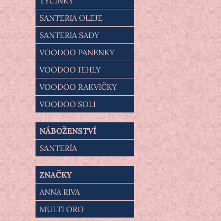
TYČINKY
SANTERIA OLEJE
SANTERIA SADY
VOODOO PANENKY
VOODOO JEHLY
VOODOO RAKVIČKY
VOODOO SOLI
NÁBOŽENSTVÍ
SANTERÍA
ZNAČKY
ANNA RIVA
MULTI ORO