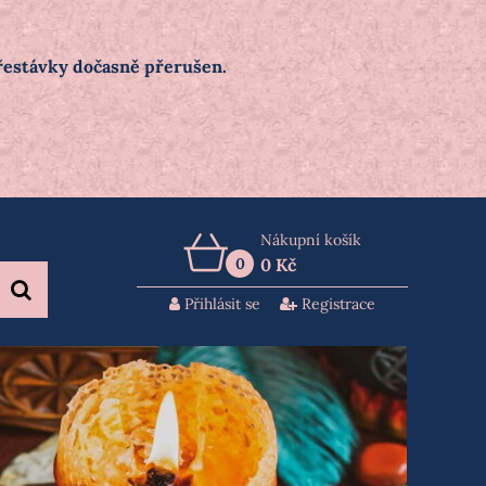
přestávky dočasně přerušen.
Nákupní košík
0
0 Kč
Přihlásit se
Registrace