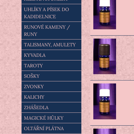
UHLÍKY A PÍSEK DO
KADIDELNICE
RUNOVÉ KAMENY /
RUNY
TALISMANY, AMULETY
KYVADLA
TAROTY
SOŠKY
ZVONKY
KALICHY
ZHÁŠEDLA
MAGICKÉ HŮLKY
OLTÁŘNÍ PLÁTNA