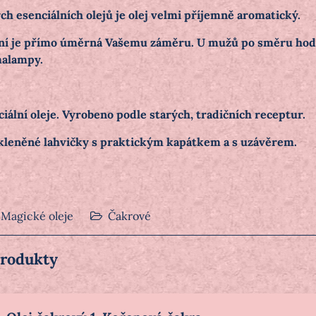
ých esenciálních olejů je olej velmi příjemně aromatický.
í je přímo úměrná Vašemu záměru. U mužů po směru hodi
malampy.
ciální oleje. Vyrobeno podle starých, tradičních receptur.
kleněné lahvičky s praktickým kapátkem a s uzávěrem.
Magické oleje
Čakrové
produkty