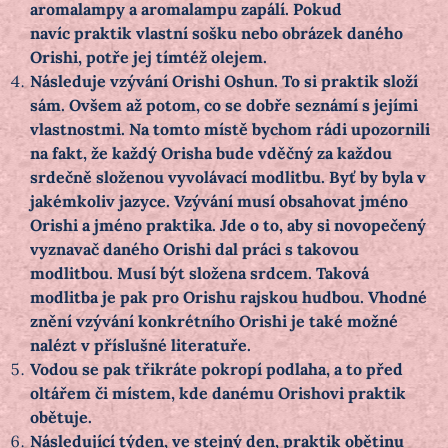
aromalampy a aromalampu zapálí. Pokud
navíc
praktik vlastní sošku nebo obrázek daného
Orishi, potře jej tímtéž olejem.
Následuje vzývání Orishi Oshun. To si praktik složí
sám. Ovšem až potom, co se dobře seznámí s jejími
vlastnostmi. Na tomto místě bychom rádi upozornili
na fakt, že každý Orisha bude vděčný za každou
srdečně složenou vyvolávací modlitbu. Byť by byla v
jakémkoliv jazyce. Vzývání musí obsahovat jméno
Orishi a jméno praktika. Jde o to, aby si novopečený
vyznavač daného Orishi dal práci s takovou
modlitbou. Musí být složena srdcem. Taková
modlitba je pak pro Orishu rajskou hudbou. Vhodné
znění vzývání konkrétního Orishi je také možné
nalézt v příslušné literatuře.
Vodou se pak třikráte pokropí podlaha, a to před
oltářem či místem, kde danému Orishovi praktik
obětuje.
Následující týden, ve stejný den, praktik obětinu