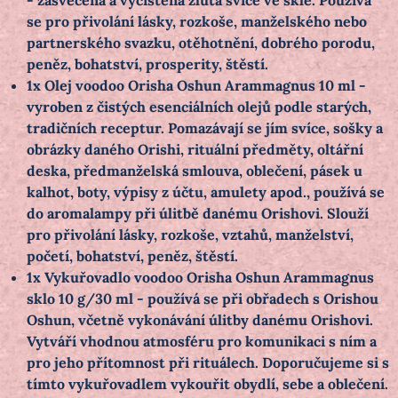
se pro přivolání lásky, rozkoše, manželského nebo
partnerského svazku, otěhotnění, dobrého porodu,
peněz, bohatství, prosperity, štěstí.
1x Olej voodoo Orisha Oshun Arammagnus 10 ml -
vyroben z čistých esenciálních olejů podle starých,
tradičních receptur. Pomazávají se jím svíce, sošky a
obrázky daného Orishi, rituální předměty, oltářní
deska, předmanželská smlouva, oblečení, pásek u
kalhot, boty, výpisy z účtu, amulety apod., používá se
do aromalampy při úlitbě danému Orishovi. Slouží
pro přivolání lásky, rozkoše, vztahů, manželství,
početí, bohatství, peněz, štěstí.
1x Vykuřovadlo voodoo Orisha Oshun Arammagnus
sklo 10 g/30 ml - používá se při obřadech s Orishou
Oshun, včetně vykonávání úlitby danému Orishovi.
Vytváří vhodnou atmosféru pro komunikaci s ním a
pro jeho přítomnost při rituálech. Doporučujeme si s
tímto vykuřovadlem vykouřit obydlí, sebe a oblečení.