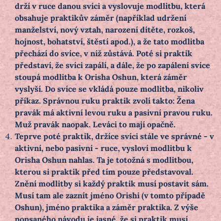
drží v ruce danou svíci a vyslovuje modlitbu, která
obsahuje praktikův záměr (například udržení
manželství, nový vztah, narození dítěte, rozkoš,
hojnost, bohatství, štěstí apod.), a že tato modlitba
přechází do svíce, v níž zůstává. Poté si praktik
představí, že svíci zapálí, a dále, že po zapálení svíce
stoupá modlitba k Orisha Oshun, která záměr
vyslyší. Do svíce se vkládá pouze modlitba, nikoliv
příkaz. Správnou ruku praktik zvolí takto: Žena
pravák má aktivní levou ruku a pasivní pravou ruku.
Muž pravák naopak. Leváci to mají opačně.
Teprve poté praktik, držíce svíci stále ve správné - v
aktivní, nebo pasivní - ruce, vysloví modlitbu k
Orisha Oshun nahlas. Ta je totožná s modlitbou,
kterou si praktik před tím pouze představoval.
Znění modlitby si každý praktik musí postavit sám.
Musí tam ale zaznít jméno Orishi (v tomto případě
Oshun), jméno praktika a záměr praktika. Z výše
popsaného návodu je jasné, že si praktik musí