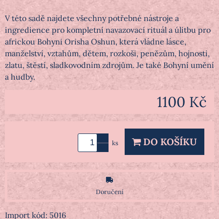
V této sadě najdete všechny potřebné nástroje a
ingredience pro kompletní navazovací rituál a úlitbu pro
africkou Bohyni Orisha Oshun, která vládne lásce,
manželství, vztahům, dětem, rozkoši, penězům, hojnosti,
zlatu, štěstí, sladkovodním zdrojům. Je také Bohyní umění
a hudby.
1100 Kč
DO KOŠÍKU
ks
Doručení
Import kód: 5016