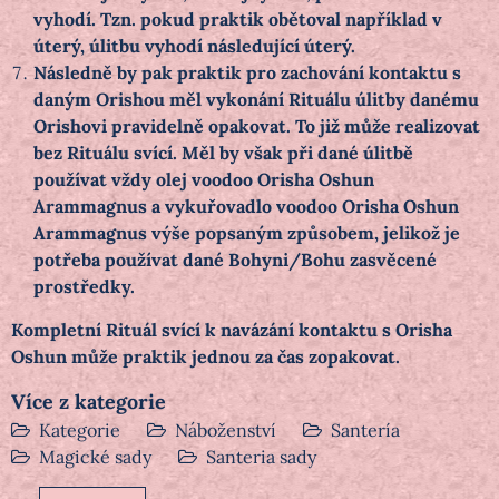
vyhodí. Tzn. pokud praktik obětoval například v
úterý, úlitbu vyhodí následující úterý.
Následně by pak praktik pro zachování kontaktu s
daným Orishou měl vykonání Rituálu úlitby danému
Orishovi pravidelně opakovat. To již může realizovat
bez Rituálu svící. Měl by však při dané úlitbě
používat vždy olej voodoo Orisha Oshun
Arammagnus a vykuřovadlo voodoo Orisha Oshun
Arammagnus výše popsaným způsobem, jelikož je
potřeba používat dané Bohyni/Bohu zasvěcené
prostředky.
Kompletní Rituál svící k navázání kontaktu s Orisha
Oshun může praktik jednou za čas zopakovat.
Více z kategorie
Kategorie
Náboženství
Santería
Magické sady
Santeria sady