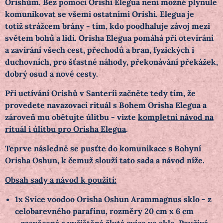
Orishům.
Bez pomoci Orishi Elegua není možné plynule
komunikovat se všemi ostatními Orishi. Elegua je
totiž strážcem brány - tím, kdo poodhaluje závoj mezi
světem bohů a lidí.
Orisha Elegua pomáhá při otevírání
a zavírání všech cest, přechodů a bran, fyzických i
duchovních, pro šťastné náhody, překonávání překážek,
dobrý osud a nové cesty.
Při uctívání Orishů v Santeríi začněte tedy tím, že
provedete navazovací rituál s Bohem Orisha Elegua a
zároveň mu obětujte úlitbu - vizte
kompletní návod na
rituál i úlitbu pro Orisha Elegua
.
Teprve následně se pusťte do komunikace s Bohyní
Orisha Oshun, k čemuž slouží tato sada a návod níže.
Obsah sady a návod k použití:
1x Svíce voodoo Orisha Oshun Arammagnus sklo - z
celobarevného parafínu, rozměry 20 cm x 6 cm
-
zasvěcená a vyčištěná žlutá svíce ve skle. Používá