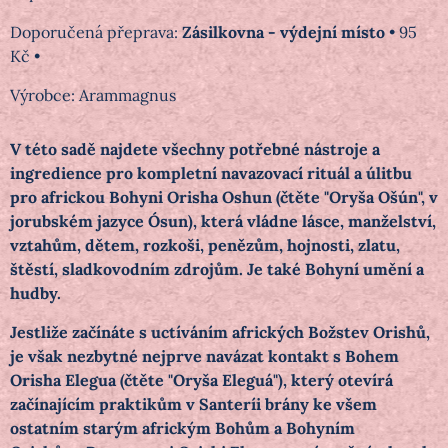
Zásilkovna - výdejní místo
•
95
Kč
•
Výrobce:
Arammagnus
V této sadě najdete všechny potřebné nástroje a
ingredience pro kompletní navazovací rituál a úlitbu
pro africkou Bohyni Orisha Oshun (čtěte "Oryša Ošún", v
jorubském jazyce Ósun), která
vládne lásce, manželství,
vztahům, dětem, rozkoši, penězům, hojnosti, zlatu,
štěstí, sladkovodním zdrojům. Je také Bohyní umění a
hudby.
Jestliže začínáte s uctíváním afrických Božstev Orishů,
je však nezbytné nejprve navázat kontakt s Bohem
Orisha Elegua (čtěte "Oryša Eleguá"), který otevírá
začínajícím praktikům v Santeríi brány ke všem
ostatním starým africkým Bohům a Bohyním