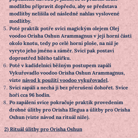
modlitbu připravit dopředu, aby se představa
modlitby nelišila od následně nahlas vyslovené
modlitby.
Poté praktik potře svíci magickým olejem Olej
voodoo Orisha Oshun Arammagnus v její horní části
okolo knotu, tedy po celé horní ploše, na niž je
vyryto jeho jméno a záměr. Svíci pak postaví
doprostřed bílého talířku.
Poté v kadidelnici běžným postupem zapálí
Vykuřovadlo voodoo Orisha Oshun Arammagnus,
vizte
návod k použití voodoo vykuřovadel
.
Svíci zapálí a nechá ji bez přerušení dohořet. Svíce
hoří cca 96 hodin.
Po zapálení svíce pokračuje praktik provedením
drobné úlitby pro Orisha Elegua a úlitby pro Orisha
Oshun (vizte návod na rituál níže).
2) Rituál úlitby pro Orisha Oshun