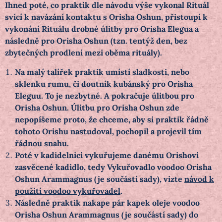
Ihned poté, co praktik dle návodu výše vykonal Rituál
svící k navázání kontaktu s Orisha Oshun, přistoupí k
vykonání Rituálu drobné úlitby pro Orisha Elegua a
následně pro Orisha Oshun (tzn. tentýž den, bez
zbytečných prodlení mezi oběma rituály).
Na malý talířek praktik umístí sladkosti, nebo
sklenku rumu, či doutník kubánský pro Orisha
Eleguu. To je nezbytné. A pokračuje úlitbou pro
Orisha Oshun. Úlitbu pro Orisha Oshun zde
nepopíšeme proto, že chceme, aby si praktik řádně
tohoto Orishu nastudoval, pochopil a projevil tím
řádnou snahu.
Poté v kadidelnici vykuřujeme danému Orishovi
zasvěcené kadidlo, tedy Vykuřovadlo voodoo Orisha
Oshun Arammagnus (je součástí sady), vizte
návod k
použití voodoo vykuřovadel
.
Následně praktik nakape pár kapek oleje voodoo
Orisha Oshun Arammagnus (je součástí sady) do