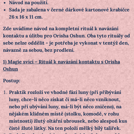
Návod na použití.
Sada je zabalena v černé dárkové kartonové krabičce
26 x 16 x 11 cm.
Zde uvádíme návod na kompletní rituál k navázání
kontaktu a úlitbu pro Orisha Oshun. Oba tyto rituály od
sebe nelze oddělit - je potřeba je vykonat v tentýž den,
návazně za sebou, bez prodlení.
1) Magie svící – Rituál k navázání kontaktu s Orisha
Oshun
Postup:
Praktik rozloží ve vhodné fázi luny (při přibývání
luny, chce-li něco získat či má-li něco vzniknout,
nebo při ubývání luny, má-li být něco zničeno), na
nějakém klidném místě (stolku, komodě, v rohu
místnosti) žlutý oltářní ubrousek, nebo alespoň kus
čisté žluté látky. Na ten položí mělký bílý talířek.