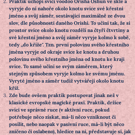
Praktik uchopí svíci voodoo Orisha Oshun ve skle a
vyryje do ní nahoře okolo knotu svíce své křestní
jméno a svůj záměr, sestávající maximálně ze dvou
slov, dle působnosti daného Orishi. To učiní tak, že si
prostor svíce okolo knotu rozdělí na čtyři čtvrtiny a
své křestní jméno a svůj záměr vyryje kolmo k sobě,
tedy „do kříže". Tzn. první polovinu svého křestního
jména vyryje od okraje svíce ke knotu a druhou
polovinu svého křestního jména od knotu ke kraji
svíce. To samé učiní se svým záměrem, který
stejným způsobem vyryje kolmo ke svému jménu.
Vyryté jméno a záměr tudíž vytvářejí okolo knotu
kříž.
Zde bude ovšem praktik postupovat jinak než v
klasické evropské magické praxi. Praktik, držíce
svíci ve správné ruce (v aktivní ruce, pokud
potřebuje něco získat, má-li něco vzniknout či
posílit, nebo naopak v pasivní ruce, má-li být něco
zničeno či oslabeno), hledíce na ni, představuje si, jak