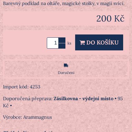
Barevný podklad na oltáře, magické stolky, v magii svící.
200 Kč
DO KOŠÍKU
ks
Doručení
Import kód: 4253
Zásilkovna - výdejní místo
•
95
Kč
•
Výrobce:
Arammagnus