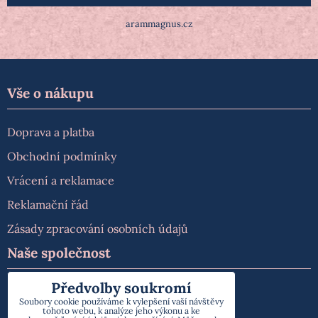
arammagnus.cz
Vše o nákupu
Doprava a platba
Obchodní podmínky
Vrácení a reklamace
Reklamační řád
Zásady zpracování osobních údajů
Naše společnost
Předvolby soukromí
O nás
Soubory cookie používáme k vylepšení vaší návštěvy
tohoto webu, k analýze jeho výkonu a ke
Kontakt