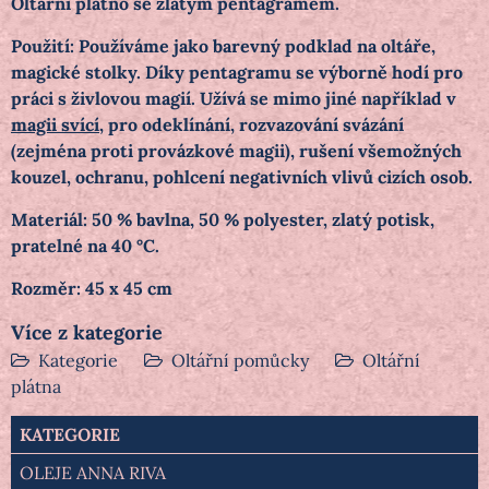
Oltářní plátno se zlatým pentagramem.
Použití: Používáme jako barevný podklad na oltáře,
magické stolky. Díky pentagramu se výborně hodí pro
práci s živlovou magií. Užívá se mimo jiné například v
magii svící
, pro odeklínání, rozvazování svázání
(zejména proti provázkové magii), rušení všemožných
kouzel, ochranu, pohlcení negativních vlivů cizích osob.
Materiál: 50 % bavlna, 50 % polyester, zlatý potisk,
pratelné na 40 °C.
Rozměr: 45 x 45 cm
Více z kategorie
Kategorie
Oltářní pomůcky
Oltářní
plátna
KATEGORIE
OLEJE ANNA RIVA