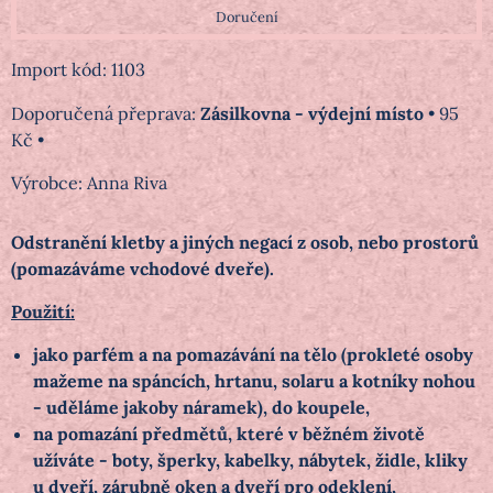
Doručení
Import kód: 1103
Zásilkovna - výdejní místo
•
95
Kč
•
Výrobce:
Anna Riva
Odstranění kletby a jiných negací z osob, nebo prostorů
(pomazáváme vchodové dveře).
Použití:
jako parfém a na pomazávání na tělo (prokleté osoby
mažeme na spáncích, hrtanu, solaru a kotníky nohou
- uděláme jakoby náramek), do koupele,
na pomazání předmětů, které v běžném životě
užíváte - boty, šperky, kabelky, nábytek, židle, kliky
u dveří, zárubně oken a dveří pro odeklení,