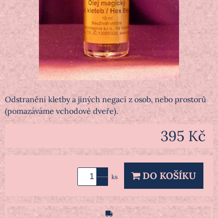
Odstranění kletby a jiných negací z osob, nebo prostorů
(pomazáváme vchodové dveře).
395 Kč
DO KOŠÍKU
ks