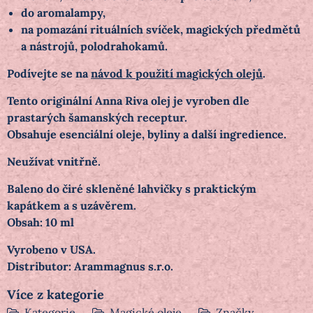
do aromalampy,
na pomazání rituálních svíček, magických předmětů
a nástrojů, polodrahokamů.
Podívejte se na
návod k použití magických olejů
.
Tento originální Anna Riva olej je vyroben dle
prastarých šamanských receptur.
Obsahuje esenciální oleje, byliny a další ingredience.
Neužívat vnitřně.
Baleno do čiré skleněné lahvičky s praktickým
kapátkem a s uzávěrem.
Obsah: 10 ml
Vyrobeno v USA.
Distributor: Arammagnus s.r.o.
Více z kategorie
Kategorie
Magické oleje
Značky