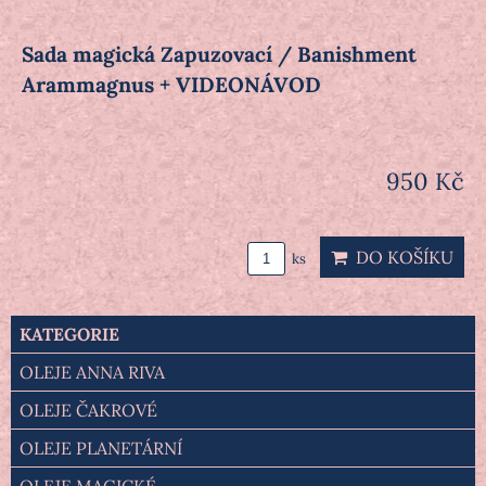
Sada magická Zapuzovací / Banishment
Arammagnus + VIDEONÁVOD
950 Kč
DO KOŠÍKU
ks
KATEGORIE
OLEJE ANNA RIVA
OLEJE ČAKROVÉ
OLEJE PLANETÁRNÍ
OLEJE MAGICKÉ