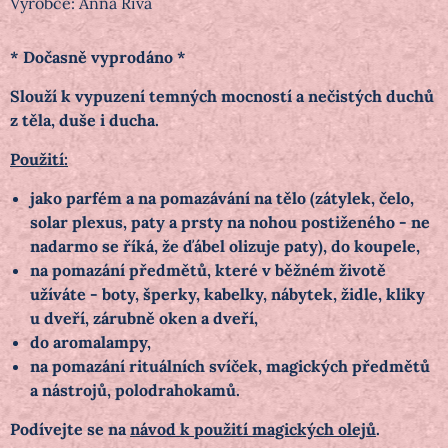
Výrobce:
Anna Riva
* Dočasně vyprodáno *
Slouží k vypuzení temných mocností a nečistých duchů
z těla, duše i ducha.
Použití:
jako parfém a na pomazávání na tělo (zátylek, čelo,
solar plexus, paty a prsty na nohou postiženého - ne
nadarmo se říká, že ďábel olizuje paty), do koupele,
na pomazání předmětů, které v běžném životě
užíváte - boty, šperky, kabelky, nábytek, židle, kliky
u dveří, zárubně oken a dveří,
do aromalampy,
na pomazání rituálních svíček, magických předmětů
a nástrojů, polodrahokamů.
Podívejte se na
návod k použití magických olejů
.