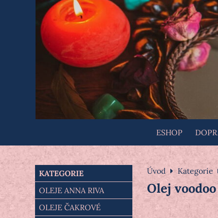
ESHOP
DOPRA
Úvod
Kategorie
KATEGORIE
Olej voodo
OLEJE ANNA RIVA
OLEJE ČAKROVÉ