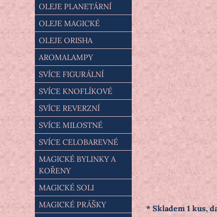
OLEJE PLANETÁRNÍ
OLEJE MAGICKÉ
OLEJE ORISHA
AROMALAMPY
SVÍCE FIGURÁLNÍ
SVÍCE KNOFLÍKOVÉ
SVÍCE REVERZNÍ
SVÍCE MILOSTNÉ
SVÍCE CELOBAREVNÉ
MAGICKÉ BYLINKY A
KOŘENY
MAGICKÉ SOLI
MAGICKÉ PRÁŠKY
* Skladem 1 kus, da