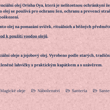
nciální olej Orisha Oya, která je nelítostnou ochránkyní ž
 olej se používá pro ochranu žen, ochranu a prevenci str
 poškození.
nto olej na pomazání svíček, rituálních a běžných předmě
od k použití voodoo olejů
.
ciální oleje a jojobový olej. Vyrobeno podle starých, tradič
kleněné lahvičky s praktickým kapátkem a s uzávěrem.
Magické oleje
Náboženství
Santería
Santer