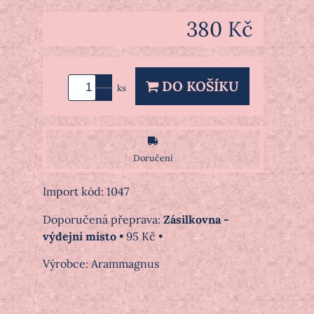
380 Kč
DO KOŠÍKU
ks
Doručení
Import kód: 1047
Zásilkovna -
výdejní místo
•
95 Kč
•
Výrobce:
Arammagnus