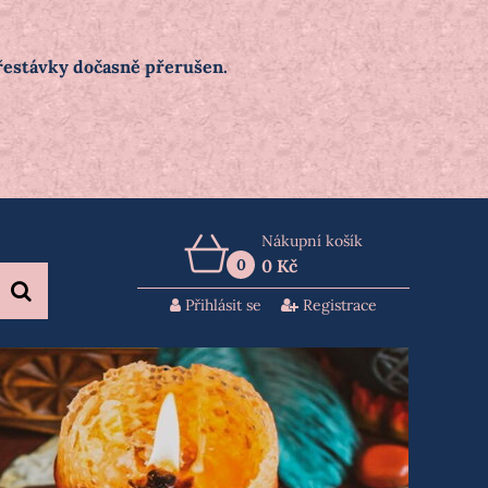
přestávky dočasně přerušen.
Nákupní košík
0
0 Kč
Přihlásit se
Registrace