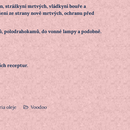
en, strážkyní mrtvých, vládkyní bouře a
ašení ze strany nově mrtvých, ochranu před
tů, polodrahokamů, do vonné lampy a podobně.
ních receptur.
ia oleje
Voodoo