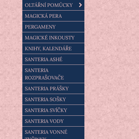
OLTÁŘNÍ POMŮCKY
MAGICKÁ PERA
PERGAMENY
MAGICKÉ INKOUSTY
KNIHY, KALENDÁŘE
SANTERIA ASHÉ
SANTERIA
ROZPRAŠOVAČE
SANTERIA PRÁŠKY
SANTERIA SOŠKY
SANTERIA SVÍČKY
SANTERIA VODY
SANTERIA VONNÉ