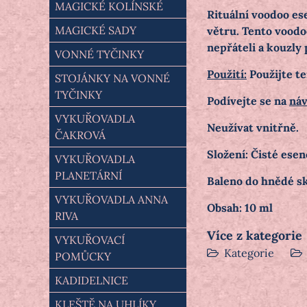
MAGICKÉ KOLÍNSKÉ
Rituální voodoo ese
MAGICKÉ SADY
větru.
Tento voodoo
nepřáteli a kouzly
VONNÉ TYČINKY
Použití:
Použijte te
STOJÁNKY NA VONNÉ
TYČINKY
Podívejte se na
náv
VYKUŘOVADLA
Neužívat vnitřně.
ČAKROVÁ
Složení: Čisté esen
VYKUŘOVADLA
PLANETÁRNÍ
Baleno do hnědé s
VYKUŘOVADLA ANNA
Obsah: 10 ml
RIVA
Více z kategorie
VYKUŘOVACÍ
Kategorie
POMŮCKY
KADIDELNICE
KLEŠTĚ NA UHLÍKY