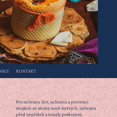
VALY
KONTAKT
Pro ochranu žen, ochranu a prevenci
strašení ze strany nově mrtvých, ochranu
před nepřáteli a kouzly poškození.