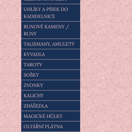
UHLÍKY A PÍSEK DO
KADIDELNICE
RUNOVÉ KAMENY /
RUNY
TALISMANY, AMULETY
KYVADLA
TAROTY
SOŠKY
ZVONKY
KALICHY
ZHÁŠEDLA
MAGICKÉ HŮLKY
OLTÁŘNÍ PLÁTNA