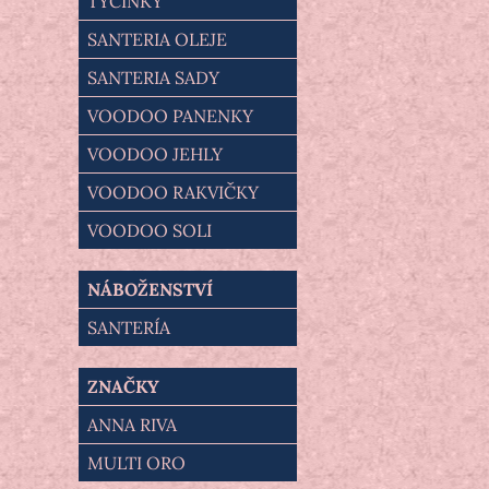
TYČINKY
SANTERIA OLEJE
SANTERIA SADY
VOODOO PANENKY
VOODOO JEHLY
VOODOO RAKVIČKY
VOODOO SOLI
NÁBOŽENSTVÍ
SANTERÍA
ZNAČKY
ANNA RIVA
MULTI ORO