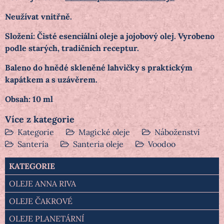
Neužívat vnitřně.
Složení: Čisté esenciální oleje a jojobový olej. Vyrobeno
podle starých, tradičních receptur.
Baleno do hnědé skleněné lahvičky s praktickým
kapátkem a s uzávěrem.
Obsah: 10 ml
Více z kategorie
Kategorie
Magické oleje
Náboženství
Santería
Santeria oleje
Voodoo
KATEGORIE
OLEJE ANNA RIVA
OLEJE ČAKROVÉ
OLEJE PLANETÁRNÍ