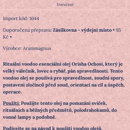
Doručení
Import kód: 1044
Zásilkovna - výdejní místo
•
95
Kč
•
Výrobce:
Arammagnus
Rituální voodoo esenciální olej Orisha Ochosi, který
je
velký válečník, lovec a rybář, pán spravedlnosti. Tento
voodoo olej se používá pro
spravedlnost, soudní spory,
postavení zločinců před soud, orientaci na cíl a úspěch,
operace.
Použití:
Použijte tento olej na pomazání svíček,
rituálních a běžných předmětů, polodrahokamů, do
vonné lampy a podobně.
Podívejte se na
návod k použití voodoo olejů
.