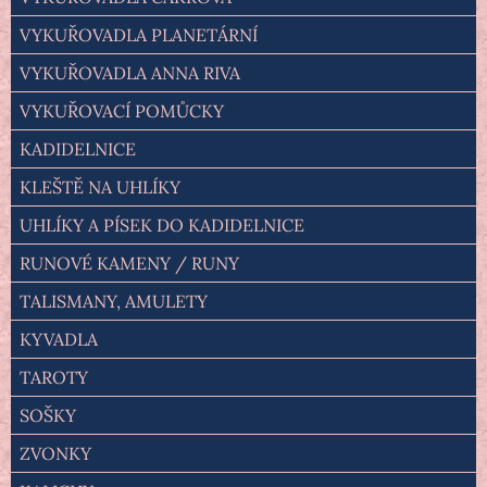
VYKUŘOVADLA PLANETÁRNÍ
VYKUŘOVADLA ANNA RIVA
VYKUŘOVACÍ POMŮCKY
KADIDELNICE
KLEŠTĚ NA UHLÍKY
UHLÍKY A PÍSEK DO KADIDELNICE
RUNOVÉ KAMENY / RUNY
TALISMANY, AMULETY
KYVADLA
TAROTY
SOŠKY
ZVONKY