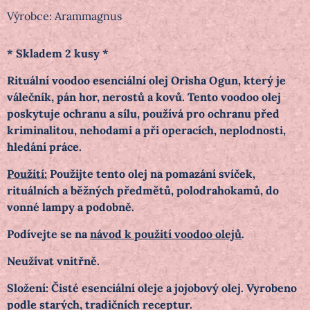
Výrobce:
Arammagnus
* Skladem 2 kusy *
Rituální voodoo esenciální olej Orisha Ogun, který
je
válečník, pán hor, nerostů a kovů. Tento voodoo olej
poskytuje ochranu a sílu, používá pro ochranu před
kriminalitou, nehodami a při operacích, neplodnosti,
hledání práce.
Použití:
Použijte tento olej na pomazání svíček,
rituálních a běžných předmětů, polodrahokamů, do
vonné lampy a podobně.
Podívejte se na
návod k použití voodoo olejů
.
Neužívat vnitřně.
Složení: Čisté esenciální oleje a jojobový olej. Vyrobeno
podle starých, tradičních receptur.