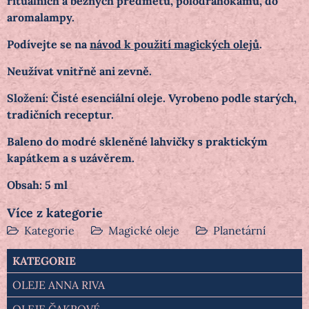
rituálních a běžných předmětů, polodrahokamů, do
aromalampy.
Podívejte se na
návod k použití magických olejů
.
Neužívat vnitřně ani zevně.
Složení: Čisté esenciální oleje. Vyrobeno podle starých,
tradičních receptur.
Baleno do modré skleněné lahvičky s praktickým
kapátkem a s uzávěrem.
Obsah: 5 ml
Více z kategorie
Kategorie
Magické oleje
Planetární
KATEGORIE
OLEJE ANNA RIVA
OLEJE ČAKROVÉ