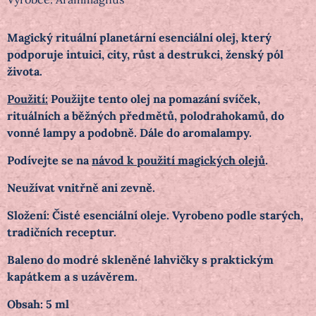
Magický rituální planetární esenciální olej, který
podporuje intuici, city, růst a destrukci, ženský pól
života.
Použití:
Použijte tento olej na pomazání svíček,
rituálních a běžných předmětů, polodrahokamů, do
vonné lampy a podobně. Dále do aromalampy.
Podívejte se na
návod k použití magických olejů
.
Neužívat vnitřně ani zevně.
Složení: Čisté esenciální oleje. Vyrobeno podle starých,
tradičních receptur.
Baleno do modré skleněné lahvičky s praktickým
kapátkem a s uzávěrem.
Obsah: 5 ml