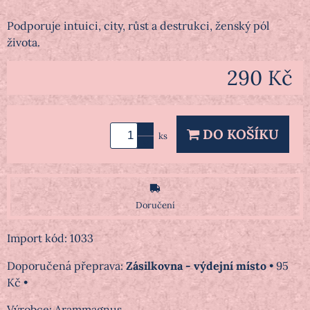
Podporuje intuici, city, růst a destrukci, ženský pól
života.
290 Kč
DO KOŠÍKU
ks
Doručení
Import kód: 1033
Zásilkovna - výdejní místo
•
95
Kč
•
Výrobce:
Arammagnus