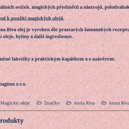
uálních svíček, magických předmětů a nástrojů, polodraho
od k použití magických olejů
.
nna Riva olej je vyroben dle prastarých šamanských receptu
 oleje, byliny a další ingredience.
eněné lahvičky s praktickým kapátkem a s uzávěrem.
agnus s.r.o.
Magické oleje
Značky
Anna Riva
Anna Riv
produkty