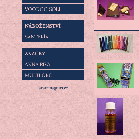
VOODOO SOLI
NÁBOŽENSTVÍ
SANTERÍA
ZNAČKY
ANNA RIVA
MULTI ORO
arammagnus.cz