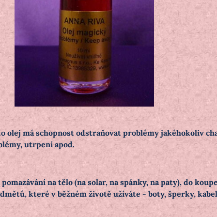
o olej má schopnost odstraňovat problémy jakéhokoliv char
blémy, utrpení apod.
 pomazávání na tělo (na solar, na spánky, na paty), do koupe
mětů, které v běžném životě užíváte - boty, šperky, kabelk