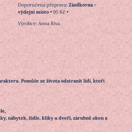
Zásilkovna -
výdejní místo
•
95 Kč
•
Výrobce:
Anna Riva
akteru. Pomůže ze života odstranit lidi, kteří
le,
y, nábytek, židle, kliky u dveří, zárubně oken a