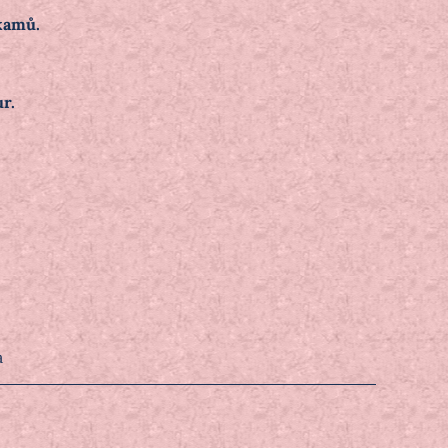
kamů.
r.
a