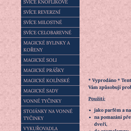
SVÍCE KNOFLÍKOVÉ
SVÍCE REVERZNÍ
SVÍCE MILOSTNÉ
SVÍCE CELOBAREVNÉ
MAGICKÉ BYLINKY A
KOŘENY
MAGICKÉ SOLI
MAGICKÉ PRÁŠKY
* Vyprodáno * Tent
MAGICKÉ KOLÍNSKÉ
Vám způsobují pro
MAGICKÉ SADY
Použití:
VONNÉ TYČINKY
jako parfém a na
STOJÁNKY NA VONNÉ
na pomazání před
TYČINKY
dveří,
VYKUŘOVADLA