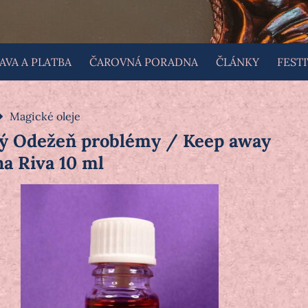
VA A PLATBA
ČAROVNÁ PORADNA
ČLÁNKY
FESTI
Magické oleje
ký Odežeň problémy / Keep away
a Riva 10 ml