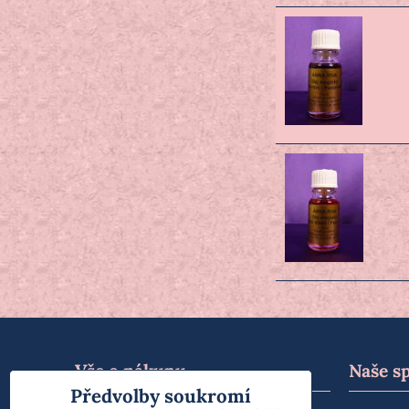
Vše o nákupu
Naše s
Předvolby soukromí