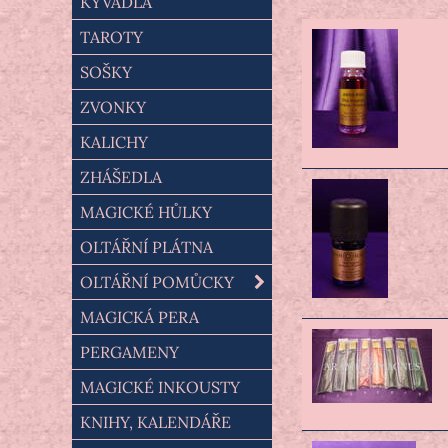
KYVADLA
TAROTY
SOŠKY
ZVONKY
KALICHY
ZHÁŠEDLA
MAGICKÉ HŮLKY
OLTÁŘNÍ PLÁTNA
OLTÁŘNÍ POMŮCKY
MAGICKÁ PERA
PERGAMENY
MAGICKÉ INKOUSTY
KNIHY, KALENDÁŘE