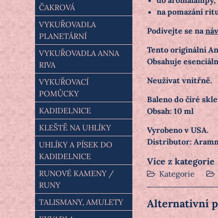
do aromalampy,
ČAKROVÁ
na pomazání rit
VYKUŘOVADLA
Podívejte se na
náv
PLANETÁRNÍ
Tento originální A
VYKUŘOVADLA ANNA
Obsahuje esenciální
RIVA
Neužívat vnitřně.
VYKUŘOVACÍ
POMŮCKY
Baleno do čiré skl
KADIDELNICE
Obsah: 10 ml
KLEŠTĚ NA UHLÍKY
Vyrobeno v USA.
Distributor: Aramm
UHLÍKY A PÍSEK DO
KADIDELNICE
Více z kategorie
RUNOVÉ KAMENY /
Kategorie
RUNY
Alternativní 
TALISMANY, AMULETY