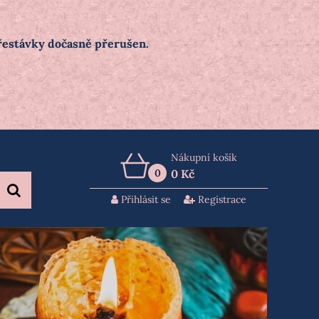
přestávky dočasně přerušen.
Nákupní košík
0
0 Kč
Přihlásit se
Registrace