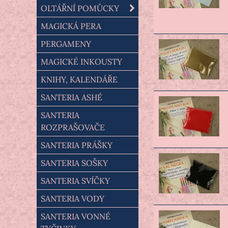
OLTÁŘNÍ POMŮCKY
MAGICKÁ PERA
PERGAMENY
MAGICKÉ INKOUSTY
KNIHY, KALENDÁŘE
SANTERIA ASHÉ
SANTERIA
ROZPRAŠOVAČE
SANTERIA PRÁŠKY
SANTERIA SOŠKY
SANTERIA SVÍČKY
SANTERIA VODY
SANTERIA VONNÉ