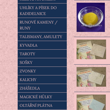
UHLÍKY A PÍSEK DO
KADIDELNICE
RUNOVÉ KAMENY /
RUNY
TALISMANY, AMULETY
KYVADLA
TAROTY
SOŠKY
ZVONKY
KALICHY
ZHÁŠEDLA
MAGICKÉ HŮLKY
OLTÁŘNÍ PLÁTNA