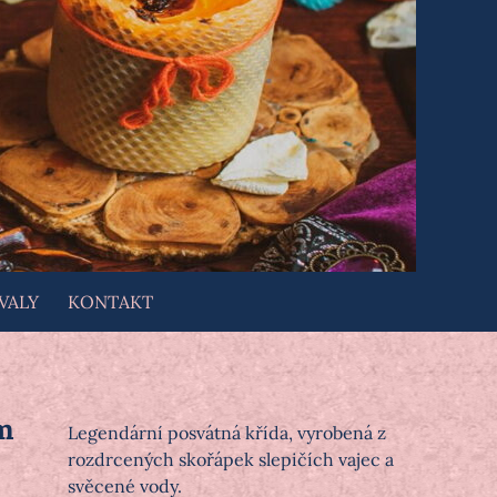
VALY
KONTAKT
cm
Legendární posvátná křída, vyrobená z
rozdrcených skořápek slepičích vajec a
svěcené vody.