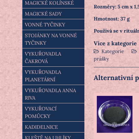
MAGICKÉ KOLÍNSKÉ
Rozměry: 5 cm x 1,
MAGICKÉ SADY
Hmotnost: 37 g
VONNÉ TYČINKY
Používá se v rituál
STOJÁNKY NA VONNÉ
TYČINKY
Více z kategorie
Kategorie
VYKUŘOVADLA
prášky
ČAKROVÁ
VYKUŘOVADLA
Alternativní 
PLANETÁRNÍ
VYKUŘOVADLA ANNA
RIVA
VYKUŘOVACÍ
POMŮCKY
KADIDELNICE
KLEŠTĚ NA UHLÍKY