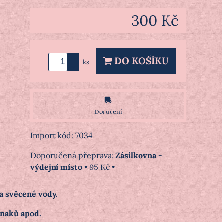
300 Kč
DO KOŠÍKU
ks
Doručení
Import kód: 7034
Zásilkovna -
výdejní místo
•
95 Kč
•
a svěcené vody.
znaků apod.