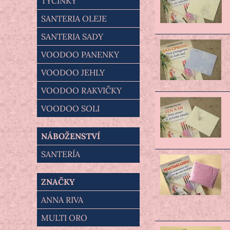
TYČINKY
SANTERIA OLEJE
SANTERIA SADY
VOODOO PANENKY
VOODOO JEHLY
VOODOO RAKVIČKY
VOODOO SOLI
NÁBOŽENSTVÍ
SANTERÍA
ZNAČKY
ANNA RIVA
MULTI ORO