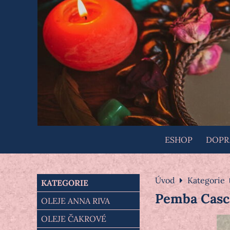
ESHOP
DOPRA
Úvod
Kategorie
KATEGORIE
Pemba Casca
OLEJE ANNA RIVA
OLEJE ČAKROVÉ