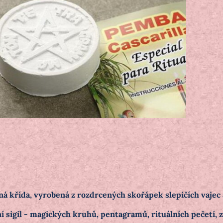
á křída, vyrobená z rozdrcených skořápek slepičích vajec 
ní sigil - magických kruhů, pentagramů, rituálních pečetí, 