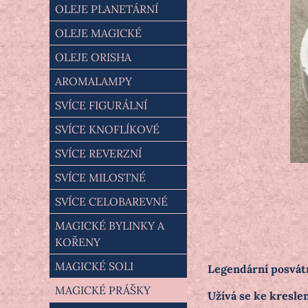
OLEJE PLANETÁRNÍ
OLEJE MAGICKÉ
OLEJE ORISHA
AROMALAMPY
SVÍCE FIGURÁLNÍ
SVÍCE KNOFLÍKOVÉ
SVÍCE REVERZNÍ
SVÍCE MILOSTNÉ
SVÍCE CELOBAREVNÉ
MAGICKÉ BYLINKY A
KOŘENY
MAGICKÉ SOLI
Legendární posvátn
MAGICKÉ PRÁŠKY
Užívá se ke kresle