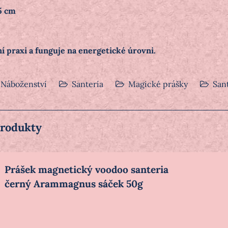
5 cm
ní praxi a funguje na energetické úrovni.
Náboženství
Santería
Magické prášky
San
produkty
Prášek magnetický voodoo santeria
černý Arammagnus sáček 50g