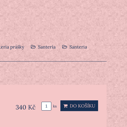
teria prášky
Santería
Santeria
DO KOŠÍKU
340 Kč
ks