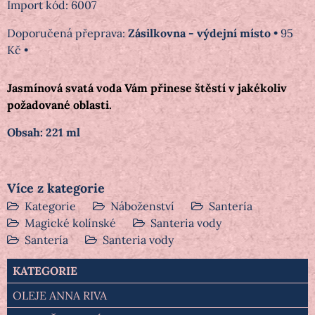
Import kód: 6007
Zásilkovna - výdejní místo
•
95
Kč
•
Jasmínová svatá voda Vám přinese štěstí v jakékoliv
požadované oblasti.
Obsah: 221 ml
Více z kategorie
Kategorie
Náboženství
Santería
Magické kolínské
Santeria vody
Santería
Santeria vody
KATEGORIE
OLEJE ANNA RIVA