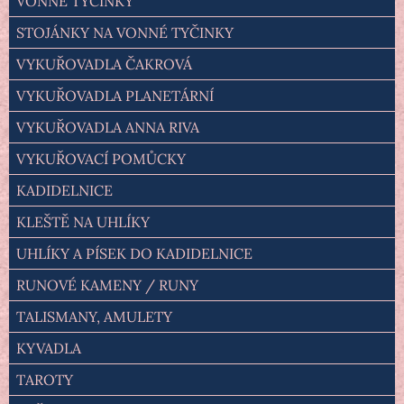
VONNÉ TYČINKY
STOJÁNKY NA VONNÉ TYČINKY
VYKUŘOVADLA ČAKROVÁ
VYKUŘOVADLA PLANETÁRNÍ
VYKUŘOVADLA ANNA RIVA
VYKUŘOVACÍ POMŮCKY
KADIDELNICE
KLEŠTĚ NA UHLÍKY
UHLÍKY A PÍSEK DO KADIDELNICE
RUNOVÉ KAMENY / RUNY
TALISMANY, AMULETY
KYVADLA
TAROTY