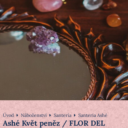
Úvod
Náboženství
Santería
Santeria Ashé
Ashé Květ peněz / FLOR DEL