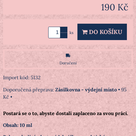
190 Kč
DO KOŠÍKU
ks
Doručení
Import kód: 5132
Zásilkovna - výdejní místo
•
95
Kč
•
Postará se o to, abyste dostali zaplaceno za svou práci.
Obsah: 10 ml