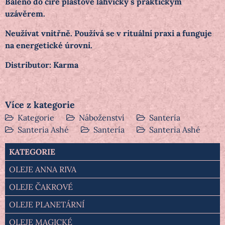
Baleno do čiré plastové lahvičky s praktickým
uzávěrem.
Neužívat vnitřně. Používá se v rituální praxi a funguje
na energetické úrovni.
Distributor: Karma
Více z kategorie
Kategorie
Náboženství
Santería
Santeria Ashé
Santería
Santeria Ashé
KATEGORIE
OLEJE ANNA RIVA
OLEJE ČAKROVÉ
OLEJE PLANETÁRNÍ
OLEJE MAGICKÉ