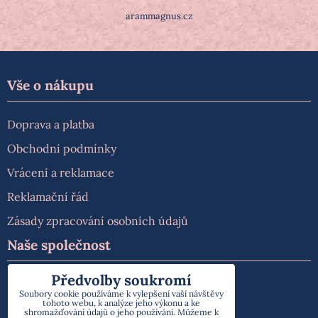
arammagnus.cz
Vše o nákupu
Doprava a platba
Obchodní podmínky
Vrácení a reklamace
Reklamační řád
Zásady zpracování osobních údajů
Naše společnost
Předvolby soukromí
O nás
Soubory cookie používáme k vylepšení vaší návštěvy
tohoto webu, k analýze jeho výkonu a ke
Kontakt
shromažďování údajů o jeho používání. Můžeme k