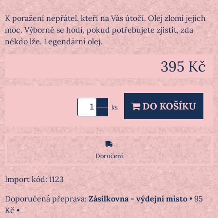
K poražení nepřátel, kteří na Vás útočí. Olej zlomí jejich
moc. Výborně se hodí, pokud potřebujete zjistit, zda
někdo lže. Legendární olej.
395 Kč
DO KOŠÍKU
ks
Doručení
Import kód: 1123
Zásilkovna - výdejní místo
•
95
Kč
•