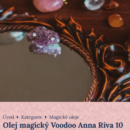
Úvod
Kategorie
Magické oleje
Olej magický Voodoo Anna Riva 10