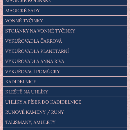
MAGICKÉ KOLÍNSKÉ
MAGICKÉ SADY
VONNÉ TYČINKY
STOJÁNKY NA VONNÉ TYČINKY
VYKUŘOVADLA ČAKROVÁ
VYKUŘOVADLA PLANETÁRNÍ
VYKUŘOVADLA ANNA RIVA
VYKUŘOVACÍ POMŮCKY
KADIDELNICE
KLEŠTĚ NA UHLÍKY
UHLÍKY A PÍSEK DO KADIDELNICE
RUNOVÉ KAMENY / RUNY
TALISMANY, AMULETY