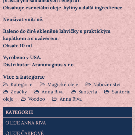
prastarých šamanských receptur.
Obsahuje esenciální oleje, byliny a další ingredience.
Neužívat vnitřně.
Baleno do čiré skleněné lahvičky s praktickým
kapátkem a s uzávěrem.
Obsah: 10 ml
Vyrobeno v USA.
Distributor: Arammagnus s.r.o.
Více z kategorie
Kategorie
Magické oleje
Náboženství
Značky
Anna Riva
Santería
Santeria
oleje
Voodoo
Anna Riva
KATEGORIE
OLEJE ANNA RIVA
OLEJE ČAKROVÉ