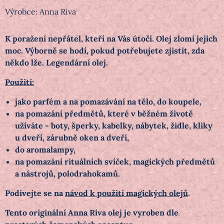
Výrobce:
Anna Riva
K poražení nepřátel, kteří na Vás útočí. Olej zlomí jejich
moc. Výborně se hodí, pokud potřebujete zjistit, zda
někdo lže. Legendární olej.
Použití:
jako parfém a na pomazávání na tělo, do koupele,
na pomazání předmětů, které v běžném životě
užíváte - boty, šperky, kabelky, nábytek, židle, kliky
u dveří, zárubně oken a dveří,
do aromalampy,
na pomazání rituálních svíček, magických předmětů
a nástrojů, polodrahokamů.
Podívejte se na
návod k použití magických olejů
.
Tento originální Anna Riva olej je vyroben dle