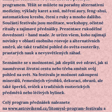
programem. Těšit se můžete na poradny alternativní
medicíny, výklady karet a snů, měření aury, feng-shui,
automatickou kresbu, čtení z ruky a mnoho dalšího.
Součástí festivalu jsou meditace, workshopy, očistné
rituály a zajímavé přednášky. Prezentace rukodělné
dovednosti – hand made. Je určen všem, koho zajímají
novinky v oblasti osobního rozvoje a alternativních
směrů, ale také tradiční pohled do světa esoteriky,
prastarých nauk a nevysvětlených záhad.
Seznámíte se s možnostmi, jak zlepšit své zdraví, jak si
nasměrovat životní cestu nebo třeba změnit svůj
pohled na svět. Na festivalu je možnost zakoupení
minerálů, řemeslných výrobků, dekorací, obrazů, ale
také šperků, svíček a tradičních esoterických
předmětů nebo léčivých bylinek.
Celý program přednášek naleznete
na
www.astrovikend.cz/litomysl-program-festivalu
a