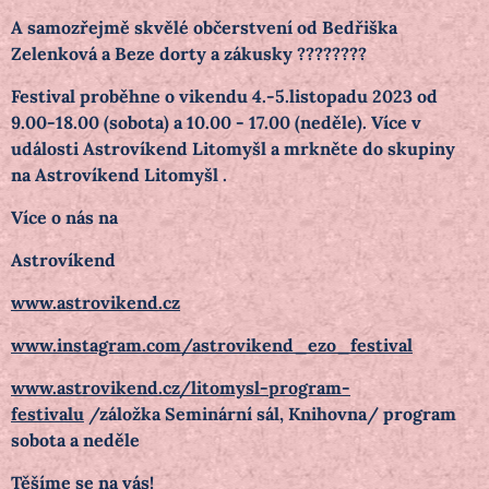
A samozřejmě skvělé občerstvení od Bedřiška
Zelenková a Beze dorty a zákusky ????????
Festival proběhne o vikendu 4.-5.listopadu 2023 od
9.00-18.00 (sobota) a 10.00 - 17.00 (neděle). Více v
události Astrovíkend Litomyšl a mrkněte do skupiny
na Astrovíkend Litomyšl .
Více o nás na
Astrovíkend
www.astrovikend.cz
www.instagram.com/astrovikend_ezo_festival
www.astrovikend.cz/litomysl-program-
festivalu
/záložka Seminární sál, Knihovna/ program
sobota a neděle
Těšíme se na vás!