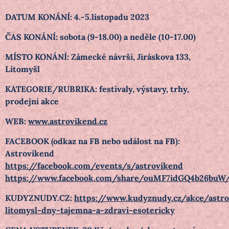
DATUM KONÁNÍ: 4.-5.listopadu 2023
ČAS KONÁNÍ: sobota (9-18.00) a neděle (10-17.00)
MÍSTO KONÁNÍ: Zámecké návrší, Jiráskova 133,
Litomyšl
KATEGORIE/RUBRIKA: festivaly, výstavy, trhy,
prodejní akce
WEB:
www.astrovikend.cz
FACEBOOK (odkaz na FB nebo událost na FB):
Astrovíkend
https://facebook.com/events/s/astrovikend
https://www.facebook.com/share/ouMF7idGQ4b26buW
KUDYZNUDY.CZ:
https://www.kudyznudy.cz/akce/astr
litomysl-dny-tajemna-a-zdravi-esotericky