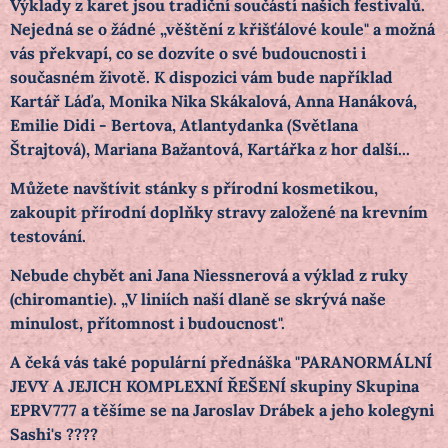
Výklady z karet jsou tradiční součástí našich festivalů.
Nejedná se o žádné „věštění z křišťálové koule" a možná
vás překvapí, co se dozvíte o své budoucnosti i
současném životě. K dispozici vám bude například
Kartář Láďa, Monika Nika Skákalová, Anna Hanáková,
Emilie Didi - Bertova, Atlantydanka (Světlana
Štrajtová), Mariana Bažantová, Kartářka z hor další...
Můžete navštívit stánky s přírodní kosmetikou,
zakoupit přírodní doplňky stravy založené na krevním
testování.
Nebude chybět ani Jana Niessnerová a výklad z ruky
(chiromantie). „V liniích naší dlaně se skrývá naše
minulost, přítomnost i budoucnost".
A čeká vás také populární přednáška "PARANORMÁLNÍ
JEVY A JEJICH KOMPLEXNÍ ŘEŠENÍ skupiny Skupina
EPRV777 a těšíme se na Jaroslav Drábek a jeho kolegyni
Sashi's ????