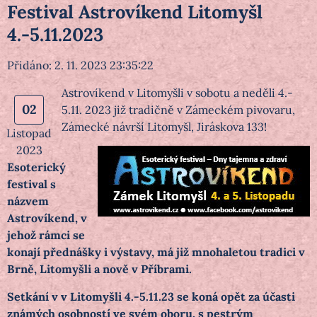
Festival Astrovíkend Litomyšl
4.-5.11.2023
Přidáno: 2. 11. 2023 23:35:22
Astrovíkend v Litomyšli v sobotu a neděli 4.-
02
5.11. 2023 již tradičně v Zámeckém pivovaru,
Zámecké návrší Litomyšl, Jiráskova 133!
Listopad
2023
Esoterický
festival s
názvem
Astrovíkend, v
jehož rámci se
konají přednášky i výstavy, má již mnohaletou tradici v
Brně, Litomyšli a nově v Příbrami.
Setkání v v Litomyšli 4.-5.11.23 se koná opět za účasti
známých osobností ve svém oboru, s pestrým