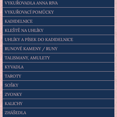
VYKUŘOVADLA ANNA RIVA
VYKUŘOVACÍ POMŮCKY
KADIDELNICE
KLEŠTĚ NA UHLÍKY
UHLÍKY A PÍSEK DO KADIDELNICE
RUNOVÉ KAMENY / RUNY
TALISMANY, AMULETY
KYVADLA
TAROTY
SOŠKY
ZVONKY
KALICHY
ZHÁŠEDLA