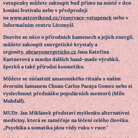
vstupenky můžete zakoupit buď přímo na místě v den
konání festivalu nebo v předprodeji
na
www.astrovikend.cz/rezervace-vstupenek
nebo v
Informačním centru Litomyšl.
Dozvíte se něco o přírodních kamenech a jejich energii,
můžete zakoupit energetické krystaly a
orgonity,
obrazyenergeticke.cz
Jana Kateřina
Kastnerová a mnoho dalších hand-made výrobků,
šperků a také přírodní kosmetiku.
Můžete se zúčastnit amazonského rituálu s naším
dvorním šamanem Chuan Carlos Pacaya Gomez nebo si
vyslechnout přednášku populárních mentorů (Milo
Mahdall).
MUDr. Jan Miklánek představí myšlenku alternativní
medicíny, která se zaměřuje na léčení celého člověka.
„Psychika a somatika jdou vždy ruku v ruce."