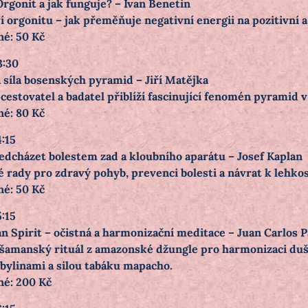
Orgonit a jak funguje? – Ivan Benetin
í orgonitu – jak přeměňuje negativní energii na pozitivní 
né: 50 Kč
3:30
á síla bosenských pyramid – Jiří Matějka
estovatel a badatel přiblíží fascinující fenomén pyramid v 
né: 80 Kč
4:15
ředcházet bolestem zad a kloubního aparátu – Josef Kaplan
 rady pro zdravý pohyb, prevenci bolesti a návrat k lehkost
né: 50 Kč
5:15
n Spirit – očistná a harmonizační meditace – Juan Carlos 
 šamanský rituál z amazonské džungle pro harmonizaci duše
 bylinami a silou tabáku mapacho.
né: 200 Kč