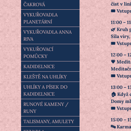
číst v li
ČAKROVÁ
🎟️ Vstup
VYKUŘOVADLA
PLANETÁRNÍ
11:00 – 1
🌿 Kruh 
VYKUŘOVADLA ANNA
Síla víry
RIVA
🎟️ Vstup
VYKUŘOVACÍ
12:00 – 1
POMŮCKY
💗 Medit
KADIDELNICE
Meditační
🎟️ Vstup
KLEŠTĚ NA UHLÍKY
UHLÍKY A PÍSEK DO
13:00 – 1
KADIDELNICE
🏠 Když 
Domy mluv
RUNOVÉ KAMENY /
🎟️ Vstup
RUNY
15:00 – 1
TALISMANY, AMULETY
🔤 Karma