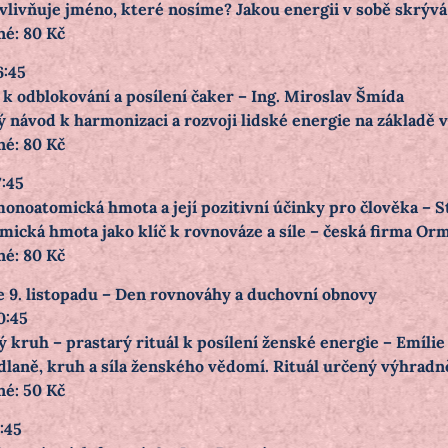
ovlivňuje jméno, které nosíme? Jakou energii v sobě skrýv
né: 80 Kč
6:45
 k odblokování a posílení čaker – Ing. Miroslav Šmída
ý návod k harmonizaci a rozvoji lidské energie na základě 
né: 80 Kč
7:45
 monoatomická hmota a její pozitivní účinky pro člověka – S
ická hmota jako klíč k rovnováze a síle – česká firma Orme
né: 80 Kč
e 9. listopadu – Den rovnováhy a duchovní obnovy
0:45
ý kruh – prastarý rituál k posílení ženské energie – Emílie
dlaně, kruh a síla ženského vědomí. Rituál určený výhradně
né: 50 Kč
1:45