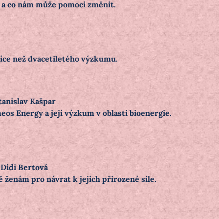
á a co nám může pomoci změnit.
více než dvacetiletého výzkumu.
tanislav Kašpar
os Energy a její výzkum v oblasti bioenergie.
 Didi Bertová
 ženám pro návrat k jejich přirozené síle.