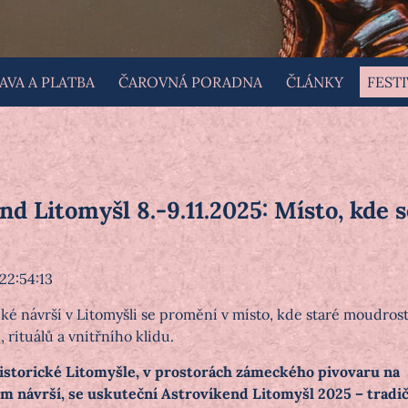
VA A PLATBA
ČAROVNÁ PORADNA
ČLÁNKY
FESTI
nd Litomyšl 8.-9.11.2025: Místo, kde
 22:54:13
é návrší v Litomyšli se promění v místo, kde staré moudrosti
, rituálů a vnitřního klidu.
historické Litomyšle, v prostorách zámeckého pivovaru na
 návrší, se uskuteční Astrovíkend Litomyšl 2025 – tradič