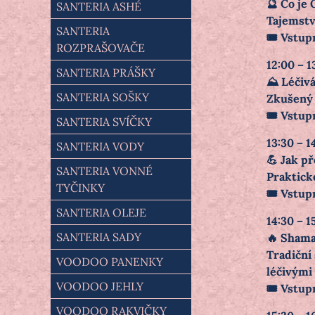
🔮 Co je 
SANTERIA ASHÉ
Tajemstv
SANTERIA
🎟️ Vstup
ROZPRAŠOVAČE
12:00 – 1
SANTERIA PRÁŠKY
⛰️ Léčiv
SANTERIA SOŠKY
Zkušený c
🎟️ Vstup
SANTERIA SVÍČKY
13:30 – 1
SANTERIA VODY
💪 Jak p
SANTERIA VONNÉ
Praktické
TYČINKY
🎟️ Vstup
SANTERIA OLEJE
14:30 – 1
SANTERIA SADY
🔥 Shama
Tradiční
VOODOO PANENKY
léčivými
VOODOO JEHLY
🎟️ Vstup
VOODOO RAKVIČKY