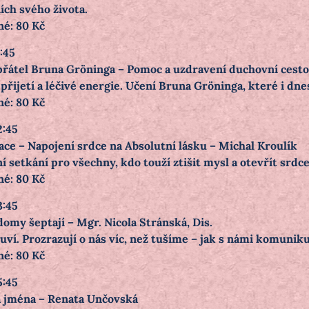
niích svého života.
né: 80 Kč
1:45
přátel Bruna Gröninga – Pomoc a uzdravení duchovní ces
, přijetí a léčivé energie. Učení Bruna Gröninga, které i d
né: 80 Kč
2:45
ace – Napojení srdce na Absolutní lásku – Michal Kroulík
 setkání pro všechny, kdo touží ztišit mysl a otevřít srdce
né: 80 Kč
3:45
domy šeptají – Mgr. Nicola Stránská, Dis.
í. Prozrazují o nás víc, než tušíme – jak s námi komunikují,
né: 80 Kč
5:45
 jména – Renata Unčovská