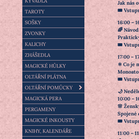
KYVADLA
Jak nás 
🎟️ Vstup
TAROTY
SOŠKY
16:00 – 1
🌈 Návod
ZVONKY
Praktick
KALICHY
🎟️ Vstup
ZHÁŠEDLA
17:00 – 1
⚛️ Co je
MAGICKÉ HŮLKY
Monoatom
OLTÁŘNÍ PLÁTNA
🎟️ Vstup
OLTÁŘNÍ POMŮCKY
🌙 Neděl
MAGICKÁ PERA
10:00 – 1
🌸 Žensk
PERGAMENY
Spojené 
MAGICKÉ INKOUSTY
🎟️ Vstup
KNIHY, KALENDÁŘE
11:00 – 1