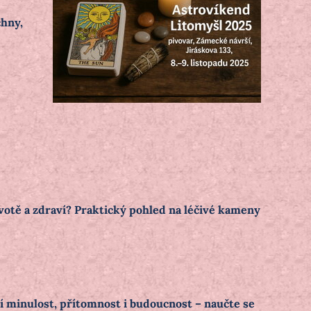
chny,
votě a zdraví? Praktický pohled na léčivé kameny
í minulost, přítomnost i budoucnost – naučte se