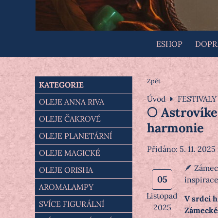
ESHOP
DOPRA
Zpět
KATEGORIE
Úvod
FESTIVALY
OLEJE ANNA RIVA
🌕 Astrovíke
OLEJE ČAKROVÉ
harmonie
OLEJE PLANETÁRNÍ
Přidáno: 5. 11. 2025
OLEJE MAGICKÉ
🪶 Zámeck
OLEJE ORISHA
05
inspirace
AROMALAMPY
Listopad
V srdci 
SVÍCE FIGURÁLNÍ
2025
Zámeckém