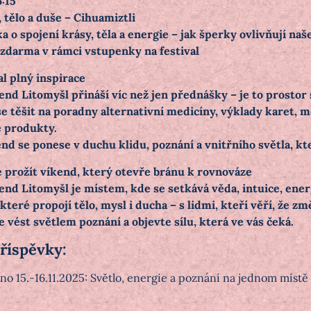
6:15
 tělo a duše – Cihuamiztli
 o spojení krásy, těla a energie – jak šperky ovlivňují naše
p zdarma v rámci vstupenky na festival
al plný inspirace
end Litomyšl přináší víc než jen přednášky – je to prostor 
 těšit na poradny alternativní medicíny, výklady karet, mě
 produkty.
nd se ponese v duchu klidu, poznání a vnitřního světla, kt
e prožít víkend, který otevře bránu k rovnováze
nd Litomyšl je místem, kde se setkává věda, intuice, energ
které propojí tělo, mysl i ducha – s lidmi, kteří věří, že zm
 vést světlem poznání a objevte sílu, která ve vás čeká.
příspěvky:
no 15.-16.11.2025: Světlo, energie a poznání na jednom místě