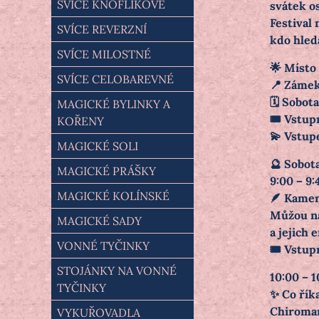
SVÍCE KNOFLÍKOVÉ
svátek o
Festival
SVÍCE REVERZNÍ
kdo hled
SVÍCE MILOSTNÉ
🌟 Místo 
SVÍCE CELOBAREVNÉ
📍 Zámek
🗓️ Sobot
MAGICKÉ BYLINKY A
🎟️ Vstup
KOŘENY
💫 Vstup
MAGICKÉ SOLI
🔮 Sobota
MAGICKÉ PRÁŠKY
9:00 – 9:
MAGICKÉ KOLÍNSKÉ
🪶 Kameny
Můžou ná
MAGICKÉ SADY
a jejich e
VONNÉ TYČINKY
🎟️ Vstup
STOJÁNKY NA VONNÉ
10:00 – 1
TYČINKY
✨ Co říka
Chiroman
VYKUŘOVADLA