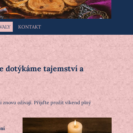
VALY
KONTAKT
 se dotýkáme tajemství a
 znovu ožívají. Přijďte prožít víkend plný
ní