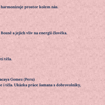
a harmonizuje prostor kolem nás.
Bosně a jejich vliv na energii člověka.
i těla.
Pacaya Gomez (Peru)
 i těla. Ukázka práce šamana s dobrovolníky,