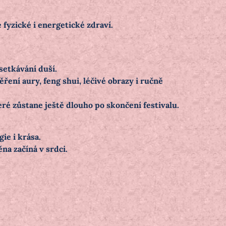
 fyzické i energetické zdraví.
setkávání duší.
ření aury, feng shui, léčivé obrazy i ručně
eré zůstane ještě dlouho po skončení festivalu.
ie i krása.
ěna začíná v srdci.