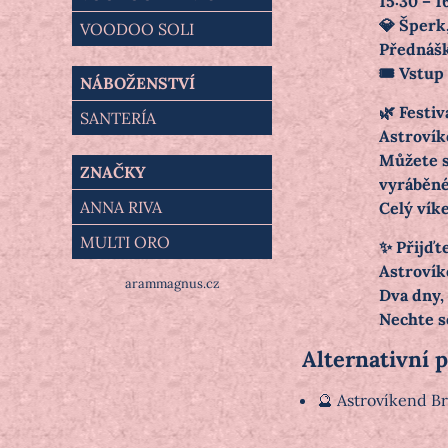
15:30 – 1
💎 Šperk,
VOODOO SOLI
Přednáška
🎟️ Vstu
NÁBOŽENSTVÍ
🌿 Festiv
SANTERÍA
Astrovík
Můžete se
ZNAČKY
vyráběné
ANNA RIVA
Celý víke
MULTI ORO
✨ Přijďt
Astrovíke
arammagnus.cz
Dva dny, 
Nechte se
Alternativní 
🔮 Astrovíkend Br