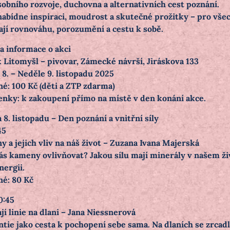
sobního rozvoje, duchovna a alternativních cest poznání.
 nabídne inspiraci, moudrost a skutečné prožitky – pro vše
ají rovnováhu, porozumění a cestu k sobě.
a informace o akci
 Litomyšl – pivovar, Zámecké návrší, Jiráskova 133
a 8. – Neděle 9. listopadu 2025
né: 100 Kč (děti a ZTP zdarma)
enky: k zakoupení přímo na místě v den konání akce.
 8. listopadu – Den poznání a vnitřní síly
45
 a jejich vliv na náš život – Zuzana Ivana Majerská
s kameny ovlivňovat? Jakou sílu mají minerály v našem ži
nergii.
né: 80 Kč
0:45
jí linie na dlani – Jana Niessnerová
tie jako cesta k pochopení sebe sama. Na dlaních se zrcadl